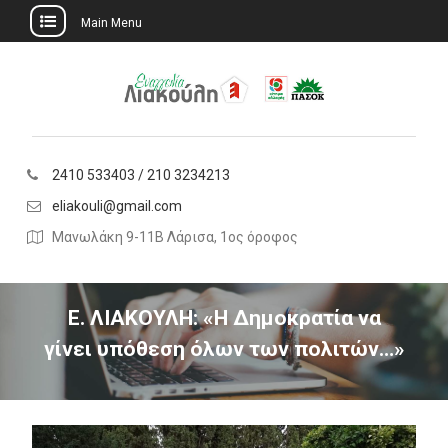
Main Menu
Skip
to
content
2410 533403 / 210 3234213
eliakouli@gmail.com
Μανωλάκη 9-11Β Λάρισα, 1ος όροφος
Ε. ΛΙΑΚΟΥΛΗ: «Η Δημοκρατία να
γίνει υπόθεση όλων των πολιτών…»