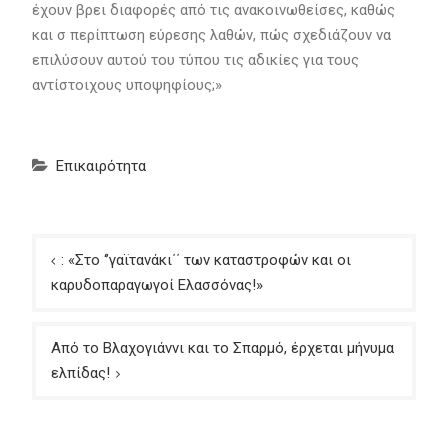
έχουν βρει διαφορές από τις ανακοινωθείσες, καθώς
και σ περίπτωση εύρεσης λαθών, πώς σχεδιάζουν να
επιλύσουν αυτού του τύπου τις αδικίες για τους
αντίστοιχους υποψηφίους;»
Επικαιρότητα
Πλοήγηση
: «Στο ‘’γαϊτανάκι΄΄ των καταστροφών και οι
άρθρων
καρυδοπαραγωγοί Ελασσόνας!»
Από το Βλαχογιάννι και το Σπαρμό, έρχεται μήνυμα
ελπίδας!