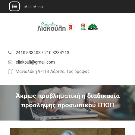
Main Menu
Skip
to
content
2410 533403 / 210 3234213
eliakouli@gmail.com
Μανωλάκη 9-11Β Λάρισα, 1ος όροφος
Άκρως προβληματική η διαδικασία
πρόσληψης προσωπικού ΕΠΟΠ