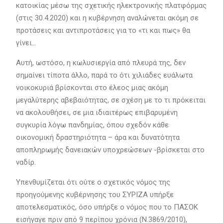
κατοικίας μέσω της σχετικής ηλεκτρονικής πλατφόρμας
(στις 30.4.2020) και η κυβέρνηση αναλώνεται ακόμη σε
προτάσεις και αντιπροτάσεις για το «τι και πως» θα
γίνει…
Αυτή, ωστόσο, η κωλυσιεργία από πλευρά της, δεν
σημαίνει τίποτα άλλο, παρά το ότι χιλιάδες ευάλωτα
νοικοκυριά βρίσκονται στο έλεος μιας ακόμη
μεγαλύτερης αβεβαιότητας, σε σχέση με το τι πρόκειται
να ακολουθήσει, σε μια ιδιαιτέρως επιβαρυμένη
συγκυρία λόγω πανδημίας, όπου σχεδόν κάθε
οικονομική δραστηριότητα – άρα και δυνατότητα
αποπληρωμής δανειακών υποχρεώσεων -βρίσκεται στο
ναδίρ.
Υπενθυμίζεται ότι ούτε ο σχετικός νόμος της
προηγούμενης κυβέρνησης του ΣΥΡΙΖΑ υπήρξε
αποτελεσματικός, όσο υπήρξε ο νόμος που το ΠΑΣΟΚ
εισήγαγε πριν από 9 περίπου χρόνια (Ν.3869/2010),