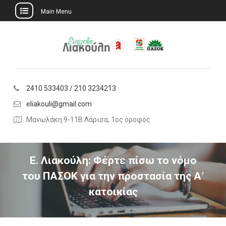
Main Menu
Skip
to
content
2410 533403 / 210 3234213
eliakouli@gmail.com
Μανωλάκη 9-11Β Λάρισα, 1ος όροφος
Ε. Λιακούλη: Φέρτε πίσω το νόμο
του ΠΑΣΟΚ για την προστασία της Α’
κατοικίας