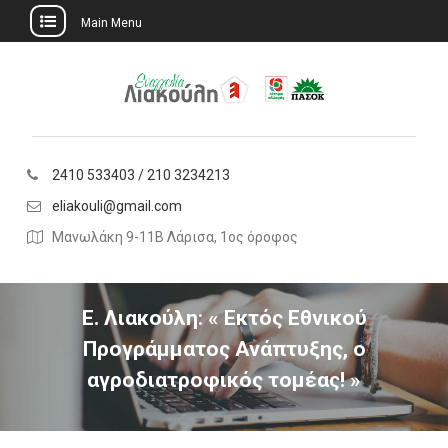
Main Menu
Skip
to
content
2410 533403 / 210 3234213
eliakouli@gmail.com
Μανωλάκη 9-11Β Λάρισα, 1ος όροφος
Ε. Λιακούλη: « Εκτός Εθνικού
Προγράμματος Ανάπτυξης, ο
αγροδιατροφικός τομέας! »