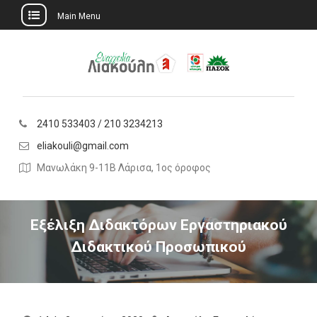
Main Menu
Skip
to
content
2410 533403 / 210 3234213
eliakouli@gmail.com
Μανωλάκη 9-11Β Λάρισα, 1ος όροφος
Εξέλιξη Διδακτόρων Εργαστηριακού
Διδακτικού Προσωπικού