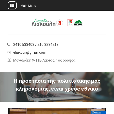
Main Menu
Skip
to
content
2410 533403 / 210 3234213
eliakouli@gmail.com
Μανωλάκη 9-11Β Λάρισα, 1ος όροφος
Η προστασία της πολιτιστικής μας
κληρονομίας, είναι χρέος εθνικό