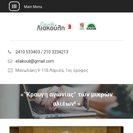
Main Menu
Skip
to
content
2410 533403 / 210 3234213
eliakouli@gmail.com
Μανωλάκη 9-11Β Λάρισα, 1ος όροφος
«‘’Κραυγή αγωνίας’’ των μικρών
αλιέων! »