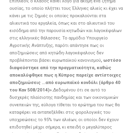
Επιπλέον, ο κλάδος κάνει λόγο για ακόμη ένα ζήτημα
ουσίας, το οποίο πλήττει τους Έλληνες αλιείς κι έχει να
κάνει με τις ζημιές οι οποίες προκαλούνται στα
αλιευτικά του εργαλεία, όπως και στο αλιευτικό του
εισόδημα από την παρουσία κητωδών και λαγοκέφαλων
στις ελληνικές θάλασσες. Το αρμόδιο Υπουργείο
Αγροτικής Ανάπτυξης, παρότι απάντησε πως οι
αποζημιώσεις από κητώδη-λαγοκέφαλους δεν
προβλέπονται βάσει ευρωπαϊκού κανονισμού
, ωστόσο
διαψεύστηκε από την πραγματικότητα, καθώς
αποκαλύφθηκε πως η Κύπρος παρείχε αντίστοιχες
αποζημιώσεις …από ευρωπαϊκό κονδύλι (άρθρο 40
του Καν 508/2014)».
Δεδομένου ότι σε αυτό το
δυσχερές πλαίσιοτης πανδημίας και των οικονομικών
συνεπειών της, εύλογα τίθεται το ερώτημα του πως θα
καταφέρει να ανταπεξέλθει στις φορολογικές του
υποχρεώσεις το 95% των αλιέων, οι οποίοι δεν έχουν
επιδοτηθεί μέχρι σήμερα, κι επειδή ο μεγαλύτερος