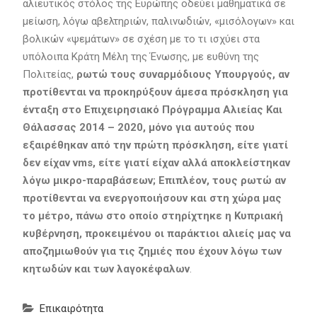
αλιευτικός στόλος της Ευρώπης οδεύει μαθηματικά σε
μείωση, λόγω αβελτηριών, παλινωδιών, «μισόλογων» και
βολικών «ψεμάτων» σε σχέση με το τι ισχύει στα
υπόλοιπα Κράτη Μέλη της Ένωσης, με ευθύνη της
Πολιτείας,
ρωτώ τους συναρμόδιους Υπουργούς, αν
προτίθενται να προκηρύξουν άμεσα πρόσκληση για
ένταξη στο Επιχειρησιακό Πρόγραμμα Αλιείας Και
Θάλασσας 2014 – 2020, μόνο για αυτούς που
εξαιρέθηκαν από την πρώτη πρόσκληση, είτε γιατί
δεν είχαν vms, είτε γιατί είχαν αλλά αποκλείστηκαν
λόγω μικρο-παραβάσεων; Επιπλέον, τους ρωτώ αν
προτίθενται να ενεργοποιήσουν και στη χώρα μας
το μέτρο, πάνω στο οποίο στηρίχτηκε η Κυπριακή
κυβέρνηση, προκειμένου οι παράκτιοι αλιείς μας να
αποζημιωθούν για τις ζημιές που έχουν λόγω των
κητωδών και των λαγοκέφαλων
.
Επικαιρότητα