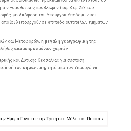
υθμό
οι διαδικασίες, προκειμένου να εκτελεστούν
το
 της νομοθετικής πρόβλεψης (παρ.3 αρ.253 του
στροφές, με Απόφαση του Υπουργού Υποδομών και
 οποίοι λειτουργούν σε επίπεδο αυτοτελών τμημάτων
ομών και Μεταφορών, η
μεγάλη γεωγραφική
της
 πλήθος
απομακρυσμένων
χωριών.
ντρικής και Δυτικής Θεσσαλίας για σύσταση
οποίησή του
σημαντική,
ζητά από τον Υπουργό
να
ην Ημέρα Γυναίκας την Τρίτη στο Μύλο του Παππά