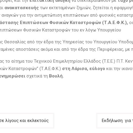
τροφές και την
επιτακτική ανάγκη
να διεκπεραιωθούν με
ταχύ ρ
αι
ανακατασκευής
των εκτεταμένων ζημιών, ζητείται η εφαρμογή
των αναγκών για την αντιμετώπιση επιπτώσεων από φυσικές κατα
άστασης Επιπτώσεων Φυσικών Καταστροφών (Τ.Α.Ε.Φ.Κ.),
οι
 Επιπτώσεων Φυσικών Καταστροφών του εν λόγω Υπουργείου
ς Θεσσαλίας από την έδρα της Υπηρεσίας του Υπουργείου Υποδ
ταμένες αποστάσεις ακόμα και από την έδρα της Περιφέρειας, με
 το αίτημα του Τεχνικού Επιμελητηρίου Ελλάδος (Τ.Ε.Ε.) Π.Τ. Κε
ών Καταστροφών” (Τ.Α.Ε.Φ.Κ.)
στη Λάρισα,
εύλογο
και την ικαν
 ενημερώσει
σχετικά τη
Βουλή.
σε λίγους και εκλεκτούς
Εκδήλωση για τ