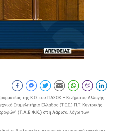
ραμματέας της Κ.Ο. του ΠΑΣΟΚ – Κινήματος Αλλαγής
χνικό Επιμελητήριο Ελλάδος (Τ.Ε.Ε.) Π.Τ. Κεντρικής
στροφών”
(Τ.Α.Ε.Φ.Κ.) στη Λάρισα
, λόγω των