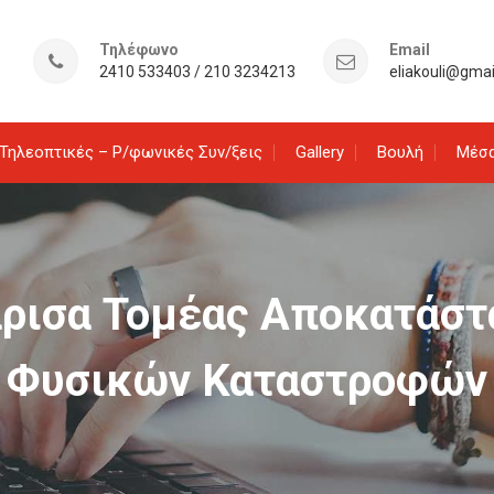
Τηλέφωνο
Email
2410 533403 / 210 3234213
eliakouli@gma
Τηλεοπτικές – Ρ/φωνικές Συν/ξεις
Gallery
Βουλή
Μέσα
Λάρισα Τομέας Αποκατάσ
Φυσικών Καταστροφών