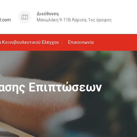
Διεύθυνση
il.com
Μανωλάκη 9-11Β Λάρισα, 1ος όροφος
 Κοινοβουλευτικού Ελέγχου
Επικοινωνία
τασης Επιπτώσεων