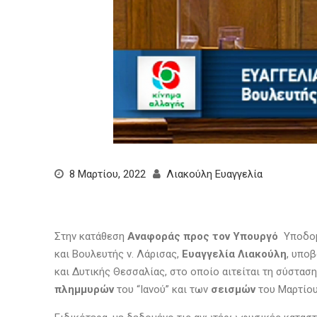
8 Μαρτίου, 2022
Λιακούλη Ευαγγελία
Στην κατάθεση
Αναφοράς προς τον Υπουργό
Υποδομ
και Βουλευτής ν. Λάρισας,
Ευαγγελία Λιακούλη
, υπο
και Δυτικής Θεσσαλίας, στο οποίο αιτείται τη σύσ
πλημμυρών
του “Ιανού” και των
σεισμών
του Μαρτίου