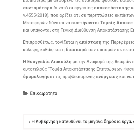
Ειδικότερα, με δεδομένο τις ανωτέρω φυσικές κατασ
συντομότερο
δυνατό οι εργασίες
αποκατάστασης
κ
ν.4555/2018), που ορίζει ότι σε περιπτώσεις εκτάκ
Μεταφορών δύναται να
συστήνονται Τομείς Αποκατ
και υπάγονται στη Γενική Διεύθυνση Αποκατάστασης
Επιπροσθέτως, τονίζεται η
απόσταση
της Περιφέρεια
κάλυψη, καθώς και η
διασπορά
των οικισμών σε εκτε
Η
Ευαγγελία Λιακούλη
με την Αναφορά της, θεωρώντας
αυτοτελούς “Τομέα Αποκατάστασης Επιπτώσεων Φυσικ
δρομολογήσει
τις προβλεπόμενες
ενέργειες
και
να
Επικαιρότητα
Πλοήγηση
Η Κυβέρνηση κατευθύνει τα μεγάλα δημόσια έργα, 
άρθρων