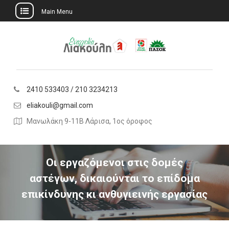
Main Menu
Skip
to
content
2410 533403 / 210 3234213
eliakouli@gmail.com
Μανωλάκη 9-11Β Λάρισα, 1ος όροφος
Οι εργαζόμενοι στις δομές
αστέγων, δικαιούνται το επίδομα
επικίνδυνης κι ανθυγιεινής εργασίας