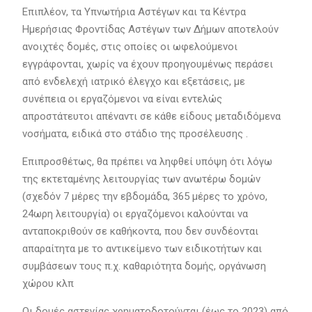
Επιπλέον, τα Υπνωτήρια Αστέγων και τα Κέντρα
Ημερήσιας Φροντίδας Αστέγων των Δήμων αποτελούν
ανοιχτές δομές, στις οποίες οι ωφελούμενοι
εγγράφονται, χωρίς να έχουν προηγουμένως περάσει
από ενδελεχή ιατρικό έλεγχο και εξετάσεις, με
συνέπεια οι εργαζόμενοι να είναι εντελώς
απροστάτευτοι απέναντι σε κάθε είδους μεταδιδόμενα
νοσήματα, ειδικά στο στάδιο της προσέλευσης .
Επιπροσθέτως, θα πρέπει να ληφθεί υπόψη ότι λόγω
της εκτεταμένης λειτουργίας των ανωτέρω δομών
(σχεδόν 7 μέρες την εβδομάδα, 365 μέρες το χρόνο,
24ωρη λειτουργία) οι εργαζόμενοι καλούνται να
ανταποκριθούν σε καθήκοντα, που δεν συνδέονται
απαραίτητα με το αντικείμενο των ειδικοτήτων και
συμβάσεων τους π.χ. καθαριότητα δομής, οργάνωση
χώρου κλπ
Οι δομές αστεγίας χρηματοδοτούνται (έως το 2023) από