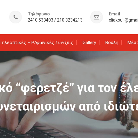
Τηλέφωνο
Email
2410 533403 / 210 3234213
eliakouli@gma
Τηλεοπτικές – Ρ/φωνικές Συν/ξεις
Gallery
Βουλή
Μέσα
κό “φερετζέ” για τον έ
υνεταιρισμών από ιδιώτ