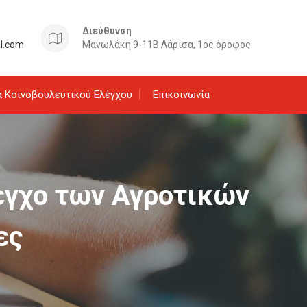
Διεύθυνση
il.com
Μανωλάκη 9-11Β Λάρισα, 1ος όροφος
 Κοινοβουλευτικού Ελέγχου
Επικοινωνία
λεγχο των Αγροτικών
ες