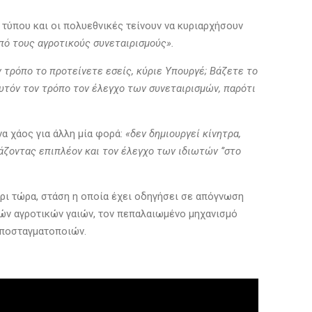
 τύπου και οι πολυεθνικές τείνουν να κυριαρχήσουν
από τους αγροτικούς συνεταιρισμούς».
ν τρόπο το προτείνετε εσείς, κύριε Υπουργέ; Βάζετε το
αυτόν τον τρόπο τον έλεγχο των συνεταιρισμών, παρότι
να χάος για άλλη μία φορά:
«δεν δημιουργεί κίνητρα,
άζοντας επιπλέον και τον έλεγχο των ιδιωτών ‘’στο
ρι τώρα, στάση η οποία έχει οδηγήσει σε απόγνωση
λών αγροτικών γαιών, τον πεπαλαιωμένο μηχανισμό
αποσταγματοποιών.