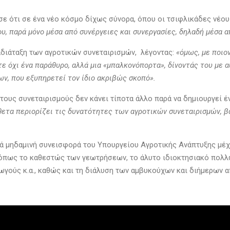
ε ότι σε ένα νέο κόσμο δίχως σύνορα, όπου οι τσιφλικάδες νέου
υ, παρά μόνο μέσα από συνέργειες και συνεργασίες, δηλαδή μέσα 
αδιάταξη των αγροτικών συνεταιρισμών, λέγοντας:
«όμως, με ποιο
τε όχι ένα παράθυρο, αλλά μια «μπαλκονόπορτα», δίνοντάς του με 
ν, που εξυπηρετεί τον ίδιο ακριβώς σκοπό».
 τους συνεταιρισμούς δεν κάνει τίποτα άλλο παρά να δημιουργεί έ
ίθετα περιορίζει τις δυνατότητες των αγροτικών συνεταιρισμών, β
κά μηδαμινή συνεισφορά του Υπουργείου Αγροτικής Ανάπτυξης μέχ
, όπως το καθεστώς των γεωτρήσεων, το άλυτο ιδιοκτησιακό πολ
ούς κ.α., καθώς και τη διάλυση των αμβυκούχων και διήμερων 