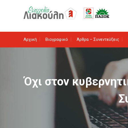
Skip
to
content
Αρχική
Βιογραφικό
Άρθρα – Συνεντεύξεις
Όχι στον κυβερνητι
Σ