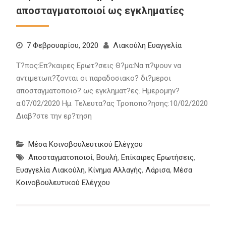
αποσταγματοποιοί ως εγκληματίες
7 Φεβρουαρίου, 2020
Λιακούλη Ευαγγελία
Τ?πος:Επ?καιρες Ερωτ?σεις Θ?μα:Να π?ψουν να
αντιμετωπ?ζονται οι παραδοσιακο? δι?μεροι
αποσταγματοποιο? ως εγκληματ?ες. Ημερομην?
α:07/02/2020 Ημ. Τελευτα?ας Τροποπο?ησης:10/02/2020
Διαβ?στε την ερ?τηση
Μέσα Κοινοβουλευτικού Ελέγχου
Αποσταγματοποιοί
,
Βουλή
,
Επίκαιρες Ερωτήσεις
,
Ευαγγελία Λιακούλη
,
Κίνημα Αλλαγής
,
Λάρισα
,
Μέσα
Κοινοβουλευτικού Ελέγχου