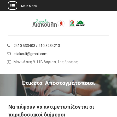
Main Menu
Skip
to
content
2410 533403 / 210 3234213
eliakouli@gmail.com
Μανωλάκη 9-11Β Λάρισα, 1ος όροφος
Ετικέτα:
Αποσταγματοποιοί
Να πάψουν να αντιμετωπίζονται οι
παραδοσιακοί διήμεροι