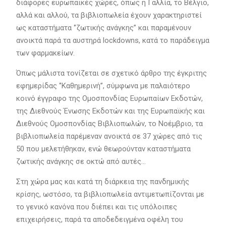
διάφορες ευρωπαϊκές χώρες, όπως η Γαλλία, το Βέλγιο,
αλλά και αλλού, τα βιβλιοπωλεία έχουν χαρακτηριστεί
ως καταστήματα ‘’ζωτικής ανάγκης’’ και παραμένουν
ανοικτά παρά τα αυστηρά lockdowns, κατά το παράδειγμα
των φαρμακείων.
Όπως μάλιστα τονίζεται σε σχετικό άρθρο της έγκριτης
εφημερίδας ‘’Καθημερινή’’, σύμφωνα με παλαιότερο
κοινό έγγραφο της Ομοσπονδίας Ευρωπαίων Εκδοτών,
της Διεθνούς Ένωσης Εκδοτών και της Ευρωπαϊκής και
Διεθνούς Ομοσπονδίας Βιβλιοπωλών, το Νοέμβριο, τα
βιβλιοπωλεία παρέμεναν ανοικτά σε 37 χώρες από τις
50 που μελετήθηκαν, ενώ θεωρούνταν καταστήματα
ζωτικής ανάγκης σε οκτώ από αυτές…
Στη χώρα μας και κατά τη διάρκεια της πανδημικής
κρίσης, ωστόσο, τα βιβλιοπωλεία αντιμετωπίζονται με
το γενικό κανόνα που διέπει και τις υπόλοιπες
επιχειρήσεις, παρά τα αποδεδειγμένα οφέλη του