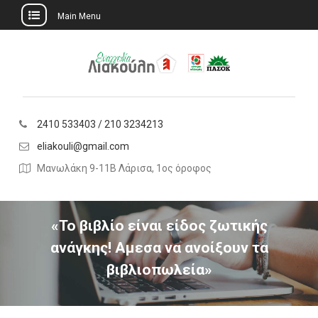
Main Menu
Skip
to
content
2410 533403 / 210 3234213
eliakouli@gmail.com
Μανωλάκη 9-11Β Λάρισα, 1ος όροφος
«Το βιβλίο είναι είδος ζωτικής
ανάγκης! Αμεσα να ανοίξουν τα
βιβλιοπωλεία»