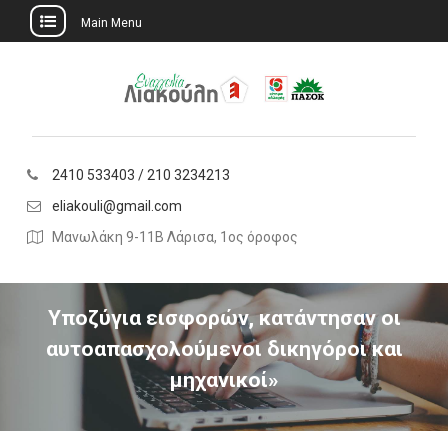
Main Menu
Skip
to
content
2410 533403 / 210 3234213
eliakouli@gmail.com
Μανωλάκη 9-11Β Λάρισα, 1ος όροφος
Υποζύγια εισφορών, κατάντησαν οι
αυτοαπασχολούμενοι δικηγόροι και
μηχανικοί»