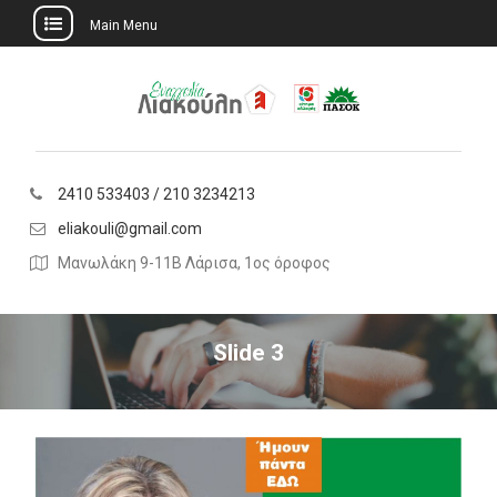
Main Menu
Skip
to
content
2410 533403 / 210 3234213
eliakouli@gmail.com
Μανωλάκη 9-11Β Λάρισα, 1ος όροφος
Slide 3