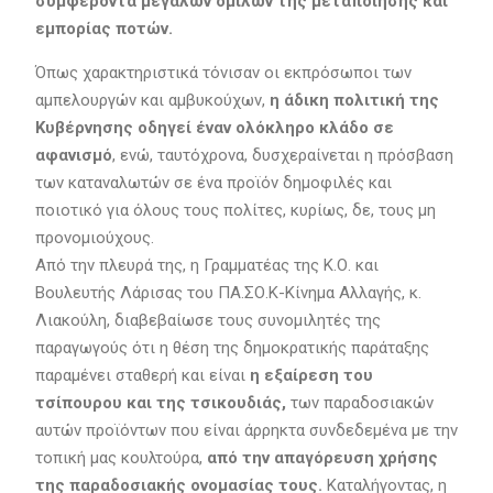
συμφέροντα μεγάλων ομίλων της μεταποίησης και
εμπορίας ποτών.
Όπως χαρακτηριστικά τόνισαν οι εκπρόσωποι των
αμπελουργών και αμβυκούχων,
η άδικη πολιτική της
Κυβέρνησης οδηγεί έναν ολόκληρο κλάδο σε
αφανισμό
, ενώ, ταυτόχρονα, δυσχεραίνεται η πρόσβαση
των καταναλωτών σε ένα προϊόν δημοφιλές και
ποιοτικό για όλους τους πολίτες, κυρίως, δε, τους μη
προνομιούχους.
Από την πλευρά της, η Γραμματέας της Κ.Ο. και
Βουλευτής Λάρισας του ΠΑ.ΣΟ.Κ-Κίνημα Αλλαγής, κ.
Λιακούλη, διαβεβαίωσε τους συνομιλητές της
παραγωγούς ότι η
θέση της δημοκρατικής παράταξης
παραμένει σταθερή και είναι
η εξαίρεση του
τσίπουρου και της τσικουδιάς,
των παραδοσιακών
αυτών προϊόντων που είναι άρρηκτα συνδεδεμένα με την
τοπική μας κουλτούρα,
από την απαγόρευση χρήσης
της παραδοσιακής ονομασίας τους.
Καταλήγοντας, η