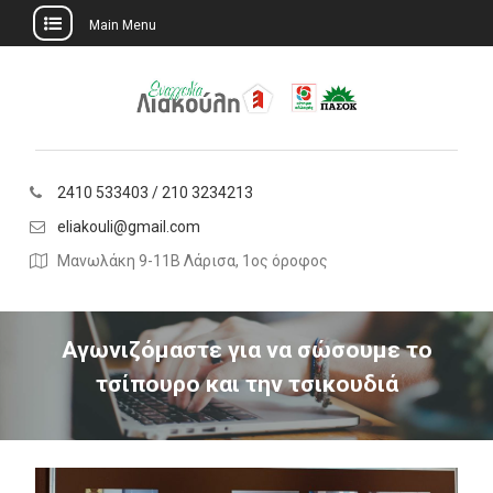
Main Menu
Skip
to
content
2410 533403 / 210 3234213
eliakouli@gmail.com
Μανωλάκη 9-11Β Λάρισα, 1ος όροφος
Αγωνιζόμαστε για να σώσουμε το
τσίπουρο και την τσικουδιά