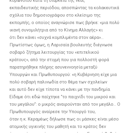
κορωνοϊού κατά τη διάρκεια της νέας
εκπαιδευτικής περιόδου, αποσπώντας τα κολακευτικά
σχόλια του δημοσιογράφου στο κλείσιμο της
εκπομπής, ο οποίος αναγνώρισε πως βρήκε: «μια πολύ
ικανή συνομιλήτρια από το Κίνημα Αλλαγής» κι
ότι δεν κάνει «συχνά κομπλιμέντα στον αέρα»…
Πρωτίστως όμως, η Λαρισαία βουλευτής διέγνωσε
σοβαρό ζήτημα λειτουργίας του «επιτελικού
κράτους», από την στιγμή που για πολλοστή φορά
παρατηρήθηκε πλήρης ασυνεννοησία μεταξύ
Υπουργών και Πρωθυπουργού: «η Κυβέρνηση είχε μια
πολύ σοβαρή παλινωδία στο θέμα των σχολείων
και αυτό δεν είχε τίποτα να κάνει με την πανδημία.
Είδαμε ότι εδώ παίχτηκε ‘’το παιχνίδι του μικρού και
του μεγάλου’’: ο μικρός αναιρούνταν από τον μεγάλο… Ο
Πρωθυπουργός αναίρεσε την Υπουργό του,
όταν η κ. Κεραμέως δήλωσε πως οι μάσκες είναι μέσο
ατομικής υγιεινής του μαθητή και το κράτος δεν