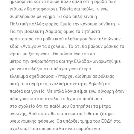
ημερομηνία και να πούμε πολύ απλά ότι η ομάδα των
ειδικών θα αποφασίσει. Τελεία και παύλα…», ενώ
συμπλήρωσε με νόημα…:«Τόσο απλή είναι η
Πολιτική πολλές φορές. Εμείς την κάνουμε σύνθετη…».
Για την βουλευτή Λάρισας όμως τα ζητήματα
προστασίας του μαθητικού πληθυσμού δεν τελειώνουν
εδώ: «Ανοίγουν τα σχολεία… Το ότι θα βάλουν μάσκες τα
νήπια, με ξεπερνάει… Θα σώσει ένα τέτοιο
μέτρο την ανθρωπότητα και την Ελλάδα;» ,αναρωτήθηκε
για να καταλήξει ότι υπάρχει γενικότερο
έλλειμμα σχεδιασμού: «Υπάρχει αίσθημα ασφάλειας
αυτή τη στιγμή στη σχολική κοινότητα; Δηλαδή σε
παιδιά και γονείς; Με απλά λόγια είμαι εγώ σίγουρη όταν
πάω γραφείο και στείλω το 6χρονο παιδί μου
στο σχολείο ότι το παιδί μου θα τηρήσει τα μέτρα
υγιεινής; Από ποιον θα εποπτεύεται;Τίθεται ζήτημα
υγειονομικής φύσεως. Θα υπάρξει τμήμα του ΕΟΔΥ στα
σχολεία; Ποια υπηρεσία θα είναι αρμόδια για