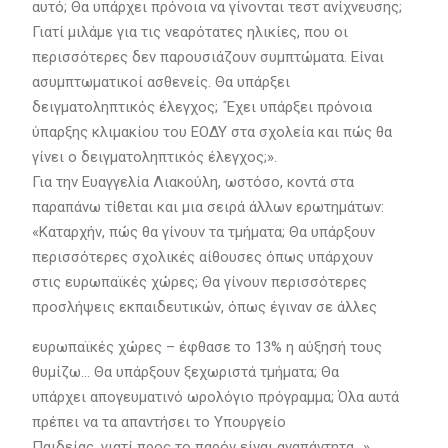
αυτό; Θα υπάρχει πρόνοια να γίνονται τεστ ανίχνευσης;
Γιατί μιλάμε για τις νεαρότατες ηλικίες, που οι
περισσότερες δεν παρουσιάζουν συμπτώματα. Είναι
ασυμπτωματικοί ασθενείς. Θα υπάρξει
δειγματοληπτικός έλεγχος; ΄Έχει υπάρξει πρόνοια
ύπαρξης κλιμακίου του ΕΟΔΥ στα σχολεία και πώς θα
γίνει ο δειγματοληπτικός έλεγχος;».
Για την Ευαγγελία Λιακούλη, ωστόσο, κοντά στα
παραπάνω τίθεται και μια σειρά άλλων ερωτημάτων:
«Καταρχήν, πώς θα γίνουν τα τμήματα; Θα υπάρξουν
περισσότερες σχολικές αίθουσες όπως υπάρχουν
στις ευρωπαϊκές χώρες; Θα γίνουν περισσότερες
προσλήψεις εκπαιδευτικών, όπως έγιναν σε άλλες
ευρωπαϊκές χώρες – έφθασε το 13% η αύξησή τους
θυμίζω… Θα υπάρξουν ξεχωριστά τμήματα; Θα
υπάρχει απογευματινό ωρολόγιο πρόγραμμα; Όλα αυτά
πρέπει να τα απαντήσει το Υπουργείο
Παιδείας, γιατί προς το παρόν είναι αναπάντητα…».