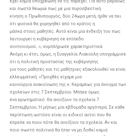
έχει καμία υποχρέωση να τις παρέχει. Για αυτό βεβαίως
και σωστά θεωρώ πως με μια πυροσβεστική
κίνηση ο Πρωθυπουργός, δύο 24ωρα μετά, ήρθε να πει
ότι φυσικά θα χορηγηθεί από το κράτος η
μάσκα στους μαθητές. Αυτό είναι μία ένδειξη του πως
λειτουργεί η κυβέρνηση σε επίπεδο
συντονισμού…», συμπλήρωσε χαρακτηριστικά.
Ακόμη κι έτσι, όμως, η Ευαγγελία Λιακούλη υπογράμμισε
ότι η πολιτική προστασίας της κυβέρνησης
για τους μαθητές και τις μαθήτριες εξακολουθεί να είναι
ελλειμματική: «Προχθές είχαμε μια
καινούργια ανακοίνωση της κ. Κεραμέως για άνοιγμα των
σχολείων στις 7 Σεπτεμβρίου. Μπήκε όμως
ένα ερωτηματικό. Θα ανοίξουν τα σχολεία 7
Σεπτεμβρίου; Ή μήπως μία εβδομάδα αργότερα; Σε κάθε
περίπτωση ωστόσο είναι οι ειδικοί αυτοί που θα
έπρεπε να πουν πότε θα ανοίξουν τα σχολεία. Αν και
ποιο σωστό πολιτικά θα ήταν να μη δοθεί καμιά