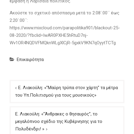
έμφαση η Λαρισαία πολιτικός.
Ακούστε το σχετικό απόσπασμα μετά το 2:08΄:00΄΄ έως
2:20΄:00΄΄:
https://www.mixcloud.com/parapolitika901/blackout-25-
08-2020/?fbclid=IwAR0PXHE5hRtuD7nj-
Wv1OR4NQDVFMQknWLgXlCjR-5gxkV9KN7qOyytTCTg
Επικαιρότητα
Πλοήγηση
Ε. Λιακούλη: «’’Μαύρη τρύπα στον χάρτη’’ τα μέτρα
άρθρων
του Υπ.Πολιτισμού για τους μουσικούς»
Ε. Λιακούλη: «‘’Άνθρακες ο θησαυρός’’, το
μεγαλόπνοο σχέδιο της Κυβέρνησης για το
Πολυδένδρι! »