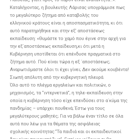
Καταλήγοντας, η βουλευτής Λάρισας υπογράμμισε πως
το μεγαλύτερο ζήτημα από καταβολής του
ελληνικού κράτους είναι η αποσπασματικότητα, κι ότι
αυτό παρατηρήθηκε και στην εξ’ αποστάσεως
εκπαίδευση: «Θυμάστε το χαμό που έγινε στην αρχή για
την εξ΄αποστάσεως εκπαίδευση,κι ότι μετά η
Κυβέρνηση υποτίθεται ότι επένδυσε πραγματικά στο
ζήτημα αυτό. Πού είναι τώρα η εξ ΄αποστάσεως;
Αναρωτιόμαστε όλοι τι έχει γίνει; Δεν ακούμε κουβέντα!
Σιωπή απόλυτη από την κυβερνητική πλευρά.
Όλο αυτό το πλέγμα εργαλείων και πολιτικών, ο
μηχανισμός, τα ‘’ιντερνετικά’’, η τηλε-εκπαίδευση στην
οποία η κυβέρνηση τόσο είχε επενδύσει στο α΄κύμα της
πανδημίας – υπάρχει πουθενά; Έστω για τους
μεγαλύτερους μαθητές; Για να βάλω έναν τίτλο σε όλα
αυτά που λέω για τα θέματα της ασφάλειας
σχολικής κοινότητας:‘’Τα παιδιά και οι εκπαιδευτικοί