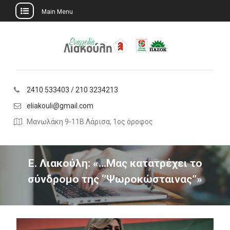
Main Menu
Skip
to
content
2410 533403 / 210 3234213
eliakouli@gmail.com
Μανωλάκη 9-11Β Λάρισα, 1ος όροφος
Ε. Λιακούλη: «…Μας κατατρέχει το
σύνδρομο της ‘’Ψωροκώσταινας’’»