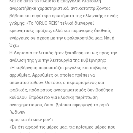
Και σε αυτό το πλαίσιο η Ευαγγελία Λιακούλη
αναρωτήθηκε χαρακτηριστικά, αντικατοπτρίζοντας
βέβαια και ευρύτερα ερωτήματα της ελληνικής κοινής
γνώμης: «Το ‘’ORUC REIS’’ τελικά διενεργεί
ερευνητικές πράξεις, αλλά και παράνομες διεθνείς
ενέργειες σε σχέση με την υφαλοκρηπίδα μας; Ναι ή
Όχι;»
Η Λαρισαία πολιτικός ήταν ξεκάθαρη και ως προς την
ανάλυσή της για την λειτουργία της κυβέρνησης:
«Η κυβέρνηση παρουσιάζει μεγάλες και σοβαρές
αρρυθμίες. Αρρυθμίες οι οποίες πρέπει να
αποκατασταθούν. Ωστόσο, ο περιορισμένος και
φοβικός, πρόσφατος ανασχηματισμός δεν βοήθησε
καθόλου. Επρόκειτο για κλασική περίπτωση
ανασχηματισμού, όπου βρίσκει εφαρμογή το ρητό
‘’ώδινεν
όρος και έτεκεν μυν’’»…
«Σε ότι αφορά τις μέρες μας, τις κρίσιμες μέρες που