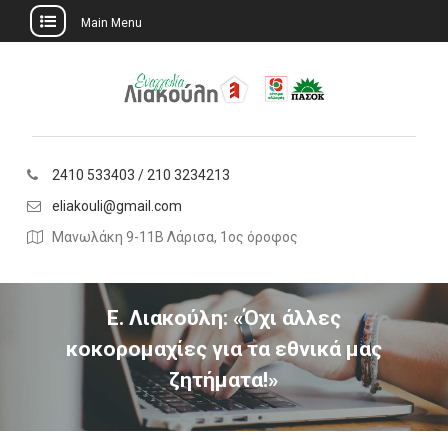
Main Menu
Skip
to
content
2410 533403 / 210 3234213
eliakouli@gmail.com
Μανωλάκη 9-11Β Λάρισα, 1ος όροφος
Ε. Λιακούλη: «Όχι άλλες
κοκορομαχίες για τα εθνικά μας
ζητήματα!»