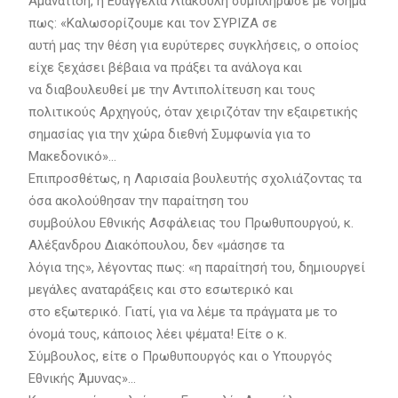
Αμανατίδη, η Ευαγγελία Λιακούλη συμπλήρωσε με νόημα
πως: «Καλωσορίζουμε και τον ΣΥΡΙΖΑ σε
αυτή μας την θέση για ευρύτερες συγκλήσεις, ο οποίος
είχε ξεχάσει βέβαια να πράξει τα ανάλογα και
να διαβουλευθεί με την Αντιπολίτευση και τους
πολιτικούς Αρχηγούς, όταν χειριζόταν την εξαιρετικής
σημασίας για την χώρα διεθνή Συμφωνία για το
Μακεδονικό»…
Επιπροσθέτως, η Λαρισαία βουλευτής σχολιάζοντας τα
όσα ακολούθησαν την παραίτηση του
συμβούλου Εθνικής Ασφάλειας του Πρωθυπουργού, κ.
Αλέξανδρου Διακόπουλου, δεν «μάσησε τα
λόγια της», λέγοντας πως: «η παραίτησή του, δημιουργεί
μεγάλες αναταράξεις και στο εσωτερικό και
στο εξωτερικό. Γιατί, για να λέμε τα πράγματα με το
όνομά τους, κάποιος λέει ψέματα! Είτε ο κ.
Σύμβουλος, είτε ο Πρωθυπουργός και ο Υπουργός
Εθνικής Άμυνας»…