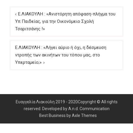
Πλοήγηση
Ε.ΛΙΑΚΟΥΛΗ : «Ανιστόρητη απόφαση-πλήγμα του
άρθρων
Υπ Παιδείας, για την Οικονόμειο Σχολή
Τσαριτσάνης !»
Ε.ΛΙΑΚΟΥΛΗ : «Λήγει αύριο ή όχι, η δέσμευση
ντροπής των ακινήτων του τόπου μας, στο
Υπερταμείο;»
Ευαγγελία Λιακούλη 2019 - 2020Copyright © All rights
reserved. Developed by A.n.d. Communication
Best Business by
Axle Themes