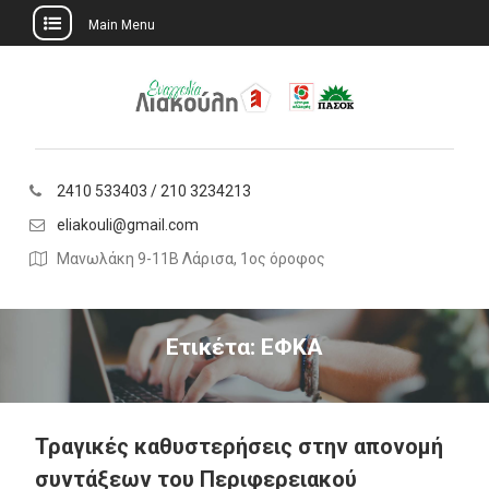
Main Menu
Skip
to
content
2410 533403 / 210 3234213
eliakouli@gmail.com
Μανωλάκη 9-11Β Λάρισα, 1ος όροφος
Ετικέτα:
ΕΦΚΑ
Τραγικές καθυστερήσεις στην απονομή
συντάξεων του Περιφερειακού