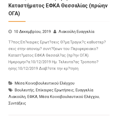
Καταστήματος ΕΦΚΑ Θεσσαλίας (πρώην
ΟΓΑ)
10 Δεκεμβρίου, 2019
Λιακούλη Ευαγγελία
Τ?πος:Επ?καιρες Ερωτ?σεις Θ?μα:Τραγικ?ς καθυστερ?
σεις στην απονομ? συντ?ξεων του Περιφερειακο?
Καταστ?ματος ΕΦΚΑ Θεσσαλ?ας (πρ?ην ΟΓΑ).
Ημερομην?α:10/12/2019 Ημ. Τελευτα?ας Τροποπο?
ησης:10/12/2019 Διαβ?στε την ερ?τηση
Μέσα Κοινοβουλευτικού Ελέγχου
Βουλευτής
,
Επίκαιρες Ερωτήσεις
,
Ευαγγελία
Λιακούλη
,
ΕΦΚΑ
,
Μέσα Κοινοβουλευτικού Ελέγχου
,
Συντάξεις