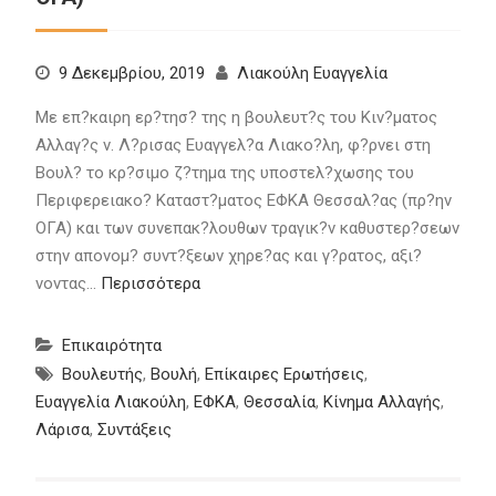
9 Δεκεμβρίου, 2019
Λιακούλη Ευαγγελία
Με επ?καιρη ερ?τησ? της η βουλευτ?ς του Κιν?ματος
Αλλαγ?ς ν. Λ?ρισας Ευαγγελ?α Λιακο?λη, φ?ρνει στη
Βουλ? το κρ?σιμο ζ?τημα της υποστελ?χωσης του
Περιφερειακο? Καταστ?ματος ΕΦΚΑ Θεσσαλ?ας (πρ?ην
ΟΓΑ) και των συνεπακ?λουθων τραγικ?ν καθυστερ?σεων
στην απονομ? συντ?ξεων χηρε?ας και γ?ρατος, αξι?
νοντας…
Περισσότερα
Επικαιρότητα
Βουλευτής
,
Βουλή
,
Επίκαιρες Ερωτήσεις
,
Ευαγγελία Λιακούλη
,
ΕΦΚΑ
,
Θεσσαλία
,
Κίνημα Αλλαγής
,
Λάρισα
,
Συντάξεις