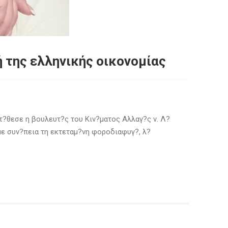
ή της ελληνικής οικονομίας
?θεσε η βουλευτ?ς του Κιν?ματος Αλλαγ?ς ν. Λ?
με συν?πεια τη εκτεταμ?νη φοροδιαφυγ?, λ?