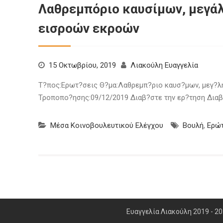
Λαθρεμπόριο καυσίμων, μεγάλ
εισροών εκροών
15 Οκτωβρίου, 2019
Λιακούλη Ευαγγελία
Τ?πος:Ερωτ?σεις Θ?μα:Λαθρεμπ?ριο καυσ?μων, μεγ?λη
Τροποπο?ησης:09/12/2019 Διαβ?στε την ερ?τηση Διαβ
Μέσα Κοινοβουλευτικού Ελέγχου
Βουλή
,
Ερώ
Ευαγγελία Λιακούλη 2019 - 202