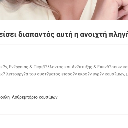
ίσει διαπαντός αυτή η ανοιχτή πληγ
κ?ν, Εν?ργειας & Περιβ?λλοντος και Αν?πτυξης & Επενδ?σεων κατ
τικ? λειτουργ?α του συστ?ματος εισρο?ν εκρο?ν υγρ?ν καυσ?μων, 
κούλη
,
Λαθρεμπόριο καυσίμων