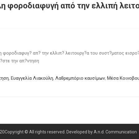
η φοροδιαφυγή από την ελλιπή λειτ
 φοροδιαφυγ? απ? την ελλιπ? λειτουργ?α του συστ?ματος εισρο?
?στε την απ?ντηση
τηση
,
Ευαγγελία Λιακούλη
,
Λαθρεμπόριο καυσίμων
,
Μέσα Κοινοβου
0Copyright © All rights reserved. Developed by A.n.d. Communication