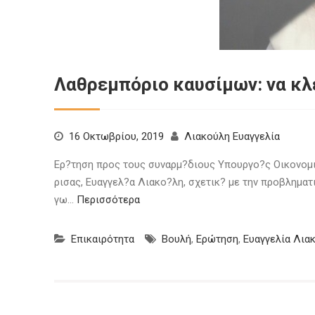
Λαθρεμπόριο καυσίμων: να κλε
16 Οκτωβρίου, 2019
Λιακούλη Ευαγγελία
Ερ?τηση προς τους συναρμ?διους Υπουργο?ς Οικονομι
ρισας, Ευαγγελ?α Λιακο?λη, σχετικ? με την προβλημα
γω…
Περισσότερα
Επικαιρότητα
Βουλή
,
Ερώτηση
,
Ευαγγελία Λια