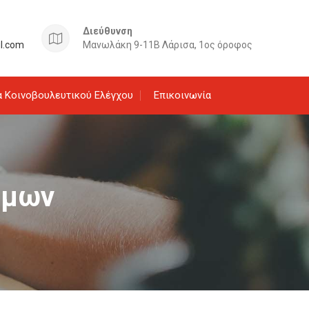
Διεύθυνση
il.com
Μανωλάκη 9-11Β Λάρισα, 1ος όροφος
 Κοινοβουλευτικού Ελέγχου
Επικοινωνία
ίμων