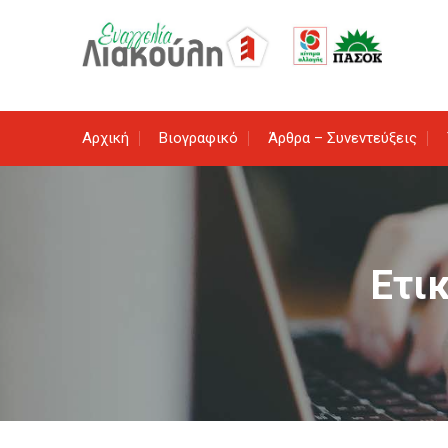
Skip
to
content
Αρχική
Βιογραφικό
Άρθρα – Συνεντεύξεις
Ετι