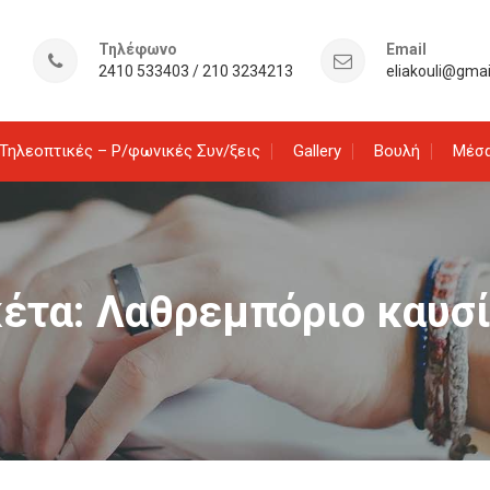
Τηλέφωνο
Email
2410 533403 / 210 3234213
eliakouli@gma
Τηλεοπτικές – Ρ/φωνικές Συν/ξεις
Gallery
Βουλή
Μέσα
κέτα:
Λαθρεμπόριο καυσ