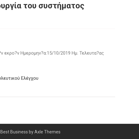
ουργία του συστήματος
ν εκρο?ν Ημερομην?α:15/10/2019 Ημ. Τελευτα?ας
λευτικού Ελέγχου
Best Business by
Axle Themes