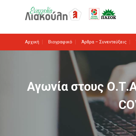
Skip
to
content
Αρχική
Βιογραφικό
Άρθρα – Συνεντεύξεις
Αγωνία στους Ο.Τ.Α
CO