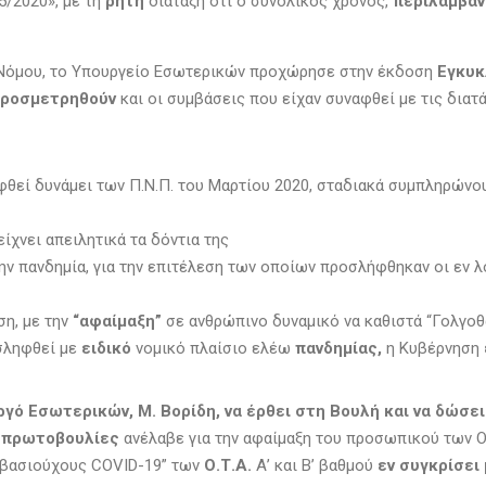
5/2020», με τη
ρητή
διάταξη ότι ο συνολικός χρόνος,
περιλαμβα
υ Νόμου, το Υπουργείο Εσωτερικών προχώρησε στην έκδοση
Εγκυκ
προσμετρηθούν
και οι συμβάσεις που είχαν συναφθεί με τις διατ
φθεί δυνάμει των Π.Ν.Π. του Μαρτίου 2020, σταδιακά συμπληρώνο
δείχνει απειλητικά τα δόντια της
ην πανδημία, για την επιτέλεση των οποίων προσλήφθηκαν οι εν 
ση, με την
“αφαίμαξη”
σε ανθρώπινο δυναμικό να καθιστά “Γολγοθ
σληφθεί με
ειδικό
νομικό πλαίσιο ελέω
πανδημίας,
η Κυβέρνηση
.
ργό Εσωτερικών, Μ. Βορίδη, να έρθει στη Βουλή και να δώσε
 πρωτοβουλίες
ανέλαβε για την αφαίμαξη του προσωπικού των ΟΤ
υμβασιούχους COVID-19” των
Ο.Τ.Α.
Α’ και Β’ βαθμού
εν συγκρίσει