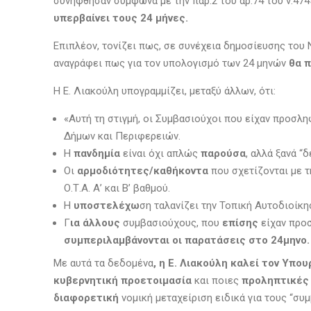
συνήφθησαν σύμφωνα με την παρ.2 του αρ.74 του ν.474
υπερβαίνει τους 24 μήνες.
Επιπλέον, τονίζει πως, σε συνέχεια δημοσίευσης το
αναγράφει πως για τον υπολογισμό των 24 μηνών
θα 
Η Ε. Λιακούλη υπογραμμίζει, μεταξύ άλλων, ότι:
«Αυτή τη στιγμή, οι Συμβασιούχοι που είχαν προσλη
Δήμων και Περιφερειών.
H
πανδημία
είναι όχι απλώς
παρούσα
, αλλά ξανά “
Oι
αρμοδιότητες/καθήκοντα
που σχετίζονται με τ
Ο.Τ.Α. Α’ και Β’ βαθμού.
H
υποστελέχω
ση ταλανίζει την Τοπική Αυτοδιοίκη
Γ
ια άλλους
συμβασιούχους, που
επίσης
είχαν προ
συμπεριλαμβάνονται οι παρατάσεις στο 24μηνο
Με αυτά τα δεδομένα
,
η Ε. Λιακούλη καλεί τον Υπου
κυβερνητική προετοιμασία
και ποιες
προληπτικές
διαφορετική
νομική μεταχείριση ειδικά για τους “σ