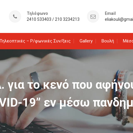
Τηλέφωνο
Email
2410 533403 / 210 3234213
eliakouli@gma
Τηλεοπτικές – Ρ/φωνικές Συν/ξεις
Gallery
Βουλή
Μέσα
. για το κενό που αφήνο
VID-19” εν μέσω πανδημ