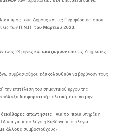
νομένων
των παρατάσεων
δεν επιτρέπεται να
λίου
προς τους Δήμους και τις Περιφέρειες, όπου
άξεις των
Π.Ν.Π. του Μαρτίου 2020.
υν τους 24 μήνες και
αποχωρούν
από τις Υπηρεσίες
λόγω συμβασιούχοι,
εξακολουθούν
να βαρύνουν τους
ά” την επιτέλεση του σημαντικού έργου της
επέλεξε διαφορετική
πολιτική, ήτοι
να μην
ι ξεκάθαρες απαντήσεις , για το ποια
υπήρξε η
Α και για ποιο λόγο η Κυβέρνηση επιλέγει
 με άλλους
συμβασιούχους»