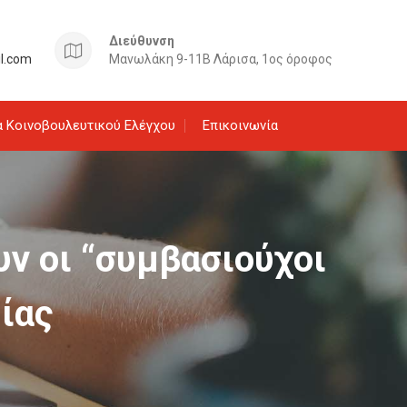
Διεύθυνση
il.com
Μανωλάκη 9-11Β Λάρισα, 1ος όροφος
 Κοινοβουλευτικού Ελέγχου
Επικοινωνία
υν οι “συμβασιούχοι
ίας