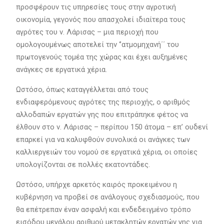
προσφέρουν τις υπηρεσίες τους στην αγροτική
οικονομία, γεγονός που απασχολεί ιδιαίτερα τους
αγρότες του ν. Λάρισας – μια περιοχή που
ομολογουμένως αποτελεί την ‘’ατμομηχανή΄΄ του
πρωτογενούς τομέα της χώρας και έχει αυξημένες
ανάγκες σε εργατικά χέρια.
Ωστόσο, όπως καταγγέλλεται από τους
ενδιαφερόμενους αγρότες της περιοχής, ο αριθμός
αλλοδαπών εργατών γης που επιτράπηκε φέτος να
έλθουν στο ν. Λάρισας – περίπου 150 άτομα – επ’ ουδενί
επαρκεί για να καλυφθούν συνολικά οι ανάγκες των
καλλιεργειών του νομού σε εργατικά χέρια, οι οποίες
υπολογίζονται σε πολλές εκατοντάδες.
Ωστόσο, υπήρχε αρκετός καιρός προκειμένου η
κυβέρνηση να προβεί σε ανάλογους σχεδιασμούς, που
θα επέτρεπαν έναν ασφαλή και ενδεδειγμένο τρόπο
εισόδου μεγάλου αριθμού μετακλητών εργατών γης για