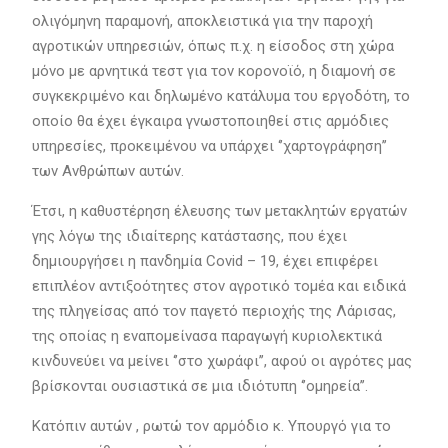
ολιγόμηνη παραμονή, αποκλειστικά για την παροχή
αγροτικών υπηρεσιών, όπως π.χ. η είσοδος στη χώρα
μόνο με αρνητικά τεστ για τον κορονοϊό, η διαμονή σε
συγκεκριμένο και δηλωμένο κατάλυμα του εργοδότη, το
οποίο θα έχει έγκαιρα γνωστοποιηθεί στις αρμόδιες
υπηρεσίες, προκειμένου να υπάρχει ‘’χαρτογράφηση’’
των Ανθρώπων αυτών.
Έτσι, η καθυστέρηση έλευσης των μετακλητών εργατών
γης λόγω της ιδιαίτερης κατάστασης, που έχει
δημιουργήσει η πανδημία Covid – 19, έχει επιφέρει
επιπλέον αντιξοότητες στον αγροτικό τομέα και ειδικά
της πληγείσας από τον παγετό περιοχής της Λάρισας,
της οποίας η εναπομείνασα παραγωγή κυριολεκτικά
κινδυνεύει να μείνει ‘’στο χωράφι’’, αφού οι αγρότες μας
βρίσκονται ουσιαστικά σε μια ιδιότυπη ‘’ομηρεία’’.
Κατόπιν αυτών , ρωτώ τον αρμόδιο κ. Υπουργό για το