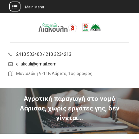
Main Menu
Skip
to
content
2410 533403 / 210 3234213
eliakouli@gmail.com
Μανωλάκη 9-11Β Λάρισα, 1ος όροφος
Αγροτική παραγωγή στο νομό
Λάρισας, χωρίς εργάτες γης, δεν
γίνεται…