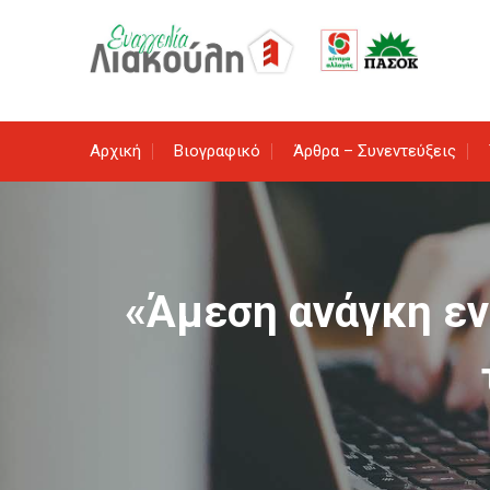
Skip
to
content
Αρχική
Βιογραφικό
Άρθρα – Συνεντεύξεις
«Άμεση ανάγκη εν