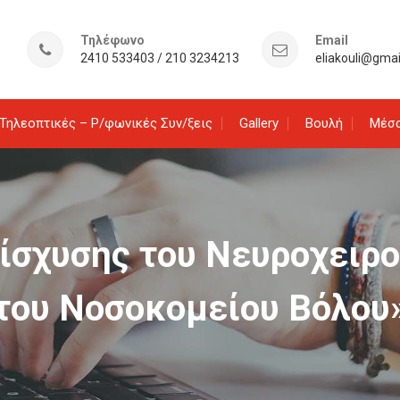
Τηλέφωνο
Email
2410 533403 / 210 3234213
eliakouli@gma
Τηλεοπτικές – Ρ/φωνικές Συν/ξεις
Gallery
Βουλή
Μέσα
ίσχυσης του Νευροχειρ
του Νοσοκομείου Βόλου