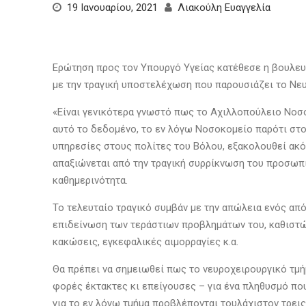
19 Ιανουαρίου, 2021
Λιακούλη Ευαγγελία
Ερώτηση προς τον Υπουργό Υγείας κατέθεσε η βουλευτ
με την τραγική υποστελέχωση που παρουσιάζει το Νε
«Είναι γενικότερα γνωστό πως το Αχιλλοπούλειο Νοσο
αυτό το δεδομένο, το εν λόγω Νοσοκομείο παρότι στο
υπηρεσίες στους πολίτες του Βόλου, εξακολουθεί ακ
απαξιώνεται από την τραγική συρρίκνωση του προσω
καθημερινότητα.
Το τελευταίο τραγικό συμβάν με την απώλεια ενός απ
επιδείνωση των τεράστιων προβλημάτων του, καθιστώ
κακώσεις, εγκεφαλικές αιμορραγίες κ.α.
Θα πρέπει να σημειωθεί πως
το νευροχειρουργικό τμή
φορές έκτακτες κι επείγουσες – για ένα πληθυσμό που 
για το εν λόγω τμήμα προβλέπονται τουλάχιστον τρεις