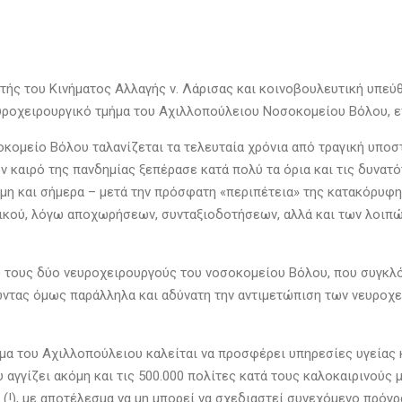
ής του Κινήματος Αλλαγής ν. Λάρισας και κοινοβουλευτική υπεύθ
υροχειρουργικό τμήμα του Αχιλλοπούλειου Νοσοκομείου Βόλου, ε
κομείο Βόλου ταλανίζεται τα τελευταία χρόνια από τραγική υποσ
ν καιρό της πανδημίας ξεπέρασε κατά πολύ τα όρια και τις δυνα
όμη και σήμερα – μετά την πρόσφατη «περιπέτεια» της κατακόρυφ
πικού, λόγω αποχωρήσεων, συνταξιοδοτήσεων, αλλά και των λοι
ό τους δύο νευροχειρουργούς του νοσοκομείου Βόλου, που συγκλό
ντας όμως παράλληλα και αδύνατη την αντιμετώπιση των νευροχ
μα του Αχιλλοπούλειου καλείται να προσφέρει υπηρεσίες υγείας κ
αγγίζει ακόμη και τις 500.000 πολίτες κατά τους καλοκαιρινούς μ
 (!), με αποτέλεσμα να μη μπορεί να σχεδιαστεί συνεχόμενο πρό