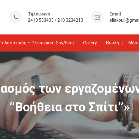
Τηλέφωνο
Email
2410 533403 / 210 3234213
eliakouli@gma
Τηλεοπτικές – Ρ/φωνικές Συν/ξεις
Gallery
Βουλή
Μέσα
ιασμός των εργαζομένων
‘’Βοήθεια στο Σπίτι’’»