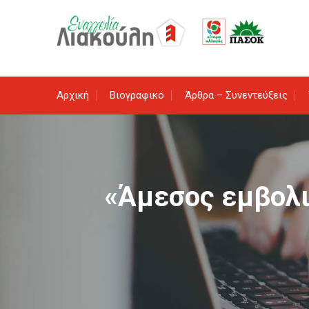
Skip
to
content
Αρχική
Βιογραφικό
Άρθρα – Συνεντεύξεις
«Άμεσος εμβολ