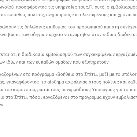
νοϊού, προσφέροντας τις υπηρεσίες τους.Γι’ αυτό, ο εμβολιασμ
σε ευπαθείς πολίτες, ανήμπορους και ηλικιωμένους και χρόνια ασ
ντρώσουν τις δηλώσεις επιθυμίας του προσωπικού και στη συνέχε
νο βάσει των οδηγιών αρχείο να αναρτηθεί στον ειδικό διαδικτ
εται ότι η διαδικασία εμβολιασμού των συγκεκριμένων εργαζομέν
 των ιδίων και των ευπαθών ομάδων που εξυπηρετούν.
γαζομένων στο πρόγραμμα «Βοήθεια στο Σπίτι», μαζί με το υπόλο
ας, επαναφέροντας το αίσθημα ασφάλειας στους πολίτες και καθι
ία του κορονοϊού, ρωτώ τους συναρμόδιους Υπουργούς για το ποι
 στο Σπίτι», πόσοι εργαζόμενοι στο πρόγραμμα έχουν εμβολιαστε
ν»