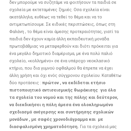
δεν μπορούμε να συζητάμε να φοιτήσουν τα παιδιά σε
σχολεία με εκτεταμένες ζημιές. Οσα σχολεία είναι
ακατάλληλα, ευθέως να τεθεί το θέμα και να το
αντιμετωπίσουμε. Σε ειδικές περιπτώσεις, όπως στη
Φαλάνη , το θέμα είναι άμεσης προτεραιότητας, γιατί τα
παιδιά δεν έχουν καμία άλλη εκπαιδευτική μονάδα
πρωτοβάθμιας να μεταφερθούν και διότι πρόκειται για
ένα μεγάλο δημοτικό διαμέρισμα, με ένα πολύ παλιό
σχολείο, «κολλημένο» σε ένα υπέροχο νεοκλασικό
κτήριο, που δια γυμνού οφθαλμού θα έπρεπε να έχει
άλλη χρήση και όχι ενός σύγχρονου σχολείου. Καταθέτω
δύο προτάσεις :
πρώτον , να εκδίδεται ετήσιο
πιστοποιητικό αντισεισμικής θωράκισης για όλα
τα σχολεία του νομού και της πόλης και δεύτερον,
να διεκδικήσει η πόλη άμεσα ένα ολοκληρωμένο
σχεδιασμό ανέγερσης και συντήρησης σχολικών
μονάδων , με σαφές χρονοδιάγραμμα και με
διασφαλισμένη χρηματοδότηση.
Για τα σχολειά μας