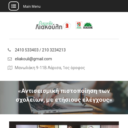
Main Menu
Skip
to
content
2410 533403 / 210 3234213
eliakouli@gmail.com
Μανωλάκη 9-11Β Λάρισα, 1ος όροφος
«Αντισεισμική πιστοποίηση των
σχολείων, με ετήσιους ελέγχους»