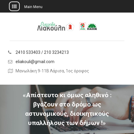
Main Menu
Skip
to
content
2410 533403 / 210 3234213
eliakouli@gmail.com
Μανωλάκη 9-11Β Λάρισα, 1ος όροφος
«Απίστευτο κι όμως αληθινό :
βγάζουν στο δρόμο ως
αστυνομικούς, διοικητικούς
υπαλλήλους των δήμων !»