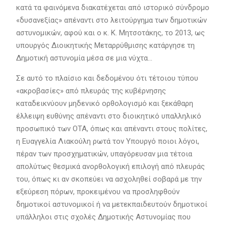
κατά τα φαινόμενα διακατέχεται από ιστορικό σύνδρομο
«δυσανεξίας» απέναντι στο λειτούργημα των δημοτικών
αστυνομικών, αφού και ο κ. Κ. Μητσοτάκης, το 2013, ως
υπουργός Διοικητικής Μεταρρύθμισης κατάργησε τη
Δημοτική αστυνομία μέσα σε μια νύχτα…
Σε αυτό το πλαίσιο και δεδομένου ότι τέτοιου τύπου
«ακροβασίες» από πλευράς της κυβέρνησης
καταδεικνύουν μηδενικό ορθολογισμό και ξεκάθαρη
έλλειψη ευθύνης απέναντι στο διοικητικό υπαλληλικό
προσωπικό των ΟΤΑ, όπως και απέναντι στους πολίτες,
η Ευαγγελία Λιακούλη ρωτά τον Υπουργό ποιοι λόγοι,
πέραν των προσχηματικών, υπαγόρευσαν μια τέτοια
απολύτως θεσμικά ανορθολογική επιλογή από πλευράς
του, όπως κι αν σκοπεύει να ασχοληθεί σοβαρά με την
εξεύρεση πόρων, προκειμένου να προσληφθούν
δημοτικοί αστυνομικοί ή να μετεκπαιδευτούν δημοτικοί
υπάλληλοι στις σχολές Δημοτικής Αστυνομίας που