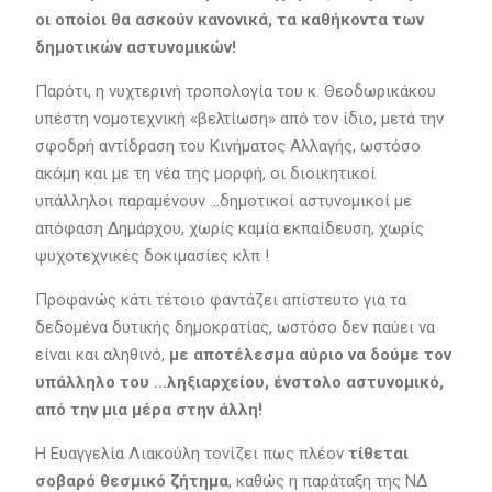
οι οποίοι θα ασκούν κανονικά, τα καθήκοντα των
δημοτικών αστυνομικών!
Παρότι, η νυχτερινή τροπολογία του κ. Θεοδωρικάκου
υπέστη νομοτεχνική «βελτίωση» από τον ίδιο, μετά την
σφοδρή αντίδραση του Κινήματος Αλλαγής, ωστόσο
ακόμη και με τη νέα της μορφή, οι διοικητικοί
υπάλληλοι παραμένουν …δημοτικοί αστυνομικοί με
απόφαση Δημάρχου, χωρίς καμία εκπαίδευση, χωρίς
ψυχοτεχνικές δοκιμασίες κλπ !
Προφανώς κάτι τέτοιο φαντάζει απίστευτο για τα
δεδομένα δυτικής δημοκρατίας, ωστόσο δεν παύει να
είναι και αληθινό,
με αποτέλεσμα αύριο να δούμε τον
υπάλληλο του …ληξιαρχείου, ένστολο αστυνομικό,
από την μια μέρα στην άλλη!
Η Ευαγγελία Λιακούλη τονίζει πως πλέον
τίθεται
σοβαρό θεσμικό ζήτημα
, καθώς
η παράταξη της ΝΔ