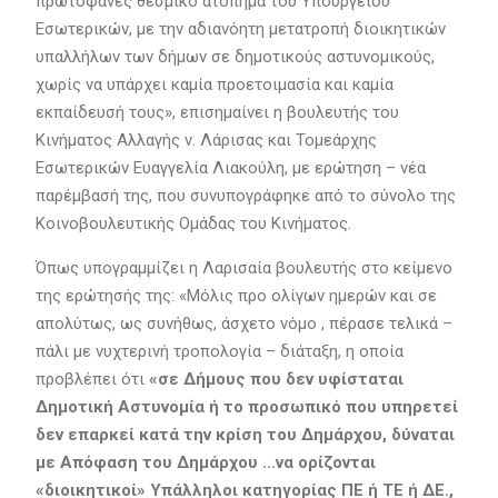
πρωτοφανές θεσμικό ατόπημα του Υπουργείου
Εσωτερικών, με την αδιανόητη μετατροπή διοικητικών
υπαλλήλων των δήμων σε δημοτικούς αστυνομικούς,
χωρίς να υπάρχει καμία προετοιμασία και καμία
εκπαίδευσή τους», επισημαίνει η βουλευτής του
Κινήματος Αλλαγής ν. Λάρισας και Τομεάρχης
Εσωτερικών Ευαγγελία Λιακούλη, με ερώτηση – νέα
παρέμβασή της, που συνυπογράφηκε από το σύνολο της
Κοινοβουλευτικής Ομάδας του Κινήματος.
Όπως υπογραμμίζει η Λαρισαία βουλευτής στο κείμενο
της ερώτησής της: «Μόλις προ ολίγων ημερών και σε
απολύτως, ως συνήθως, άσχετο νόμο , πέρασε τελικά –
πάλι με νυχτερινή τροπολογία – διάταξη, η οποία
προβλέπει ότι
«σε Δήμους που δεν υφίσταται
Δημοτική Αστυνομία ή το προσωπικό που υπηρετεί
δεν επαρκεί κατά την κρίση του Δημάρχου, δύναται
με Απόφαση του Δημάρχου …να ορίζονται
«διοικητικοί» Υπάλληλοι κατηγορίας ΠΕ ή ΤΕ ή ΔΕ.,