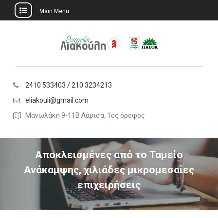
Main Menu
Skip
to
content
2410 533403 / 210 3234213
eliakouli@gmail.com
Μανωλάκη 9-11Β Λάρισα, 1ος όροφος
Αποκλεισμένες από το Ταμείο
Ανάκαμψης, χιλιάδες μικρομεσαίες
επιχειρήσεις