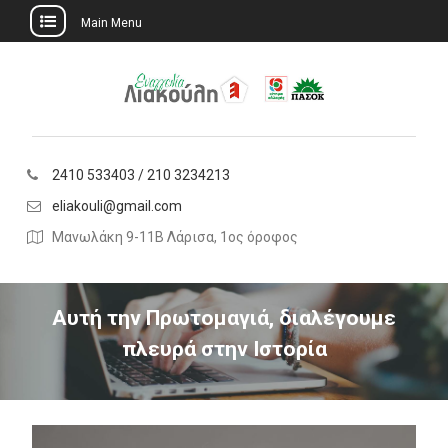
Main Menu
Skip
to
content
2410 533403 / 210 3234213
eliakouli@gmail.com
Μανωλάκη 9-11Β Λάρισα, 1ος όροφος
Αυτή την Πρωτομαγιά, διαλέγουμε
πλευρά στην Ιστορία