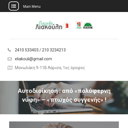
Main Menu
Skip
to
content
2410 533403 / 210 3234213
eliakouli@gmail.com
Μανωλάκη 9-11Β Λάρισα, 1ος όροφος
Αυτοδιοίκηση : από «πολύφερνη
νύφη» – «πτωχός συγγενής» !