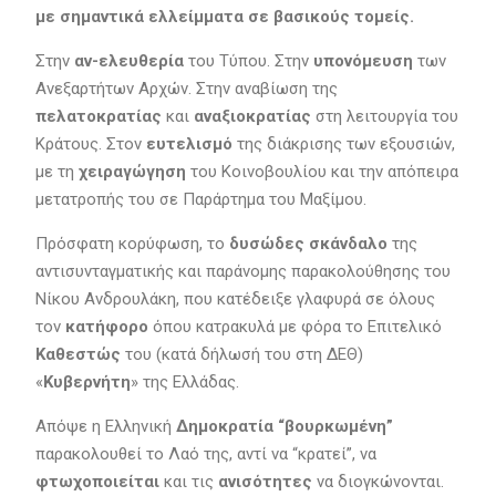
με σημαντικά ελλείμματα σε βασικούς τομείς.
Στην
αν-ελευθερία
του Τύπου. Στην
υπονόμευση
των
Ανεξαρτήτων Αρχών. Στην αναβίωση της
πελατοκρατίας
και
αναξιοκρατίας
στη λειτουργία του
Κράτους. Στον
ευτελισμό
της διάκρισης των εξουσιών,
με τη
χειραγώγηση
του Κοινοβουλίου και την απόπειρα
μετατροπής του σε Παράρτημα του Μαξίμου.
Πρόσφατη κορύφωση, το
δυσώδες σκάνδαλο
της
αντισυνταγματικής και παράνομης παρακολούθησης του
Νίκου Ανδρουλάκη, που κατέδειξε γλαφυρά σε όλους
τον
κατήφορο
όπου κατρακυλά με φόρα το Επιτελικό
Καθεστώς
του (κατά δήλωσή του στη ΔΕΘ)
«
Κυβερνήτη
» της Ελλάδας.
Απόψε η Ελληνική
Δημοκρατία “βουρκωμένη”
παρακολουθεί το Λαό της, αντί να “κρατεί”, να
φτωχοποιείται
και τις
ανισότητες
να διογκώνονται.