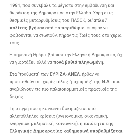
1981
, που συνέβαλε τα μέγιστα στην εμβάθυνση και
θωράκιση της Δημοκρατίας στην Ελλάδα. Χάρη στις
θεσμικές μεταρρυθμίσεις του ΠΑΣΟΚ,
οι“απλοί”
πολίτες βγήκαν από το περιθώριο
, έπαψαν να
φοβούνται, να σιωπούν, πήραν τις ζωές τους στα χέρια
τους.
Η σημερινή Ημέρα, βρίσκει την Ελληνική Δημοκρατία, όχι
να γιορτάζει, αλλά να
πονά βαθιά πληγωμένη
.
Στα “τραύματα” των
ΣΥΡΙΖΑ-ΑΝΕΛ
, ήρθαν να
προστεθούν οι -χωρίς τέλος-“μαχαιριές” της
Ν.Δ.
, που
αναβιώνουν τις πιο παλαιοκομματικές πρακτικές της
δεξιάς.
Τη στιγμή που η κοινωνία δοκιμάζεται από
αλλεπάλληλες κρίσεις (υγειονομική, οικονομική,
ενεργειακή, κλιματική, κοινωνική),
η ποιότητα της
Ελληνικής Δημοκρατίας καθημερινά υποβαθμίζεται,