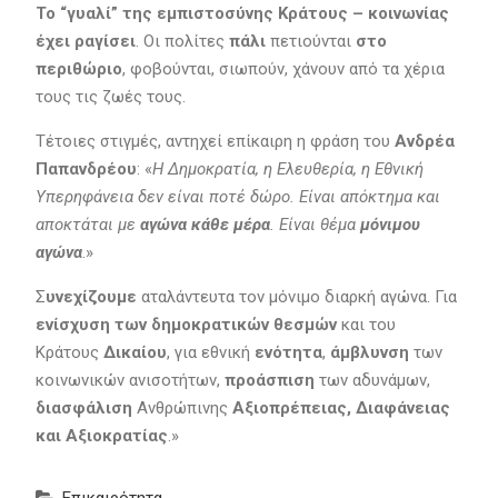
Το “γυαλί” της εμπιστοσύνης Κράτους – κοινωνίας
έχει ραγίσει
. Οι πολίτες
πάλι
πετιούνται
στο
περιθώριο
, φοβούνται, σιωπούν, χάνουν από τα χέρια
τους τις ζωές τους.
Τέτοιες στιγμές, αντηχεί επίκαιρη η φράση του
Ανδρέα
Παπανδρέου
: «
Η Δημοκρατία, η Ελευθερία, η Εθνική
Υπερηφάνεια δεν είναι ποτέ δώρο. Είναι απόκτημα και
αποκτάται με
αγώνα κάθε μέρα
. Είναι θέμα
μόνιμου
αγώνα
.»
Σ
υνεχίζουμε
αταλάντευτα τον μόνιμο διαρκή αγώνα. Για
ενίσχυση των δημοκρατικών θεσμών
και του
Κράτους
Δικαίου
, για εθνική
ενότητα
,
άμβλυνση
των
κοινωνικών ανισοτήτων,
προάσπιση
των αδυνάμων,
διασφάλιση
Ανθρώπινης
Αξιοπρέπειας, Διαφάνειας
και Αξιοκρατίας
.»