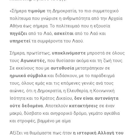
«Σήμερα
τιμούμε
τη Δημοκρατία, το πιο συμμετοχικό
πολίτευμα που γνώρισε η ανθρωπότητα από την Αρχαία
Αθήνα έως σήμερα. Το πολίτευμαό που η εξουσία
πηγάζει
από το Λαό,
ασκείται
από το Λαό και
υπηρετεί
τα συμφέροντα του Λαού.
Σήμερα, πρωτίστως,
υποκλινόμαστε
μπροστά σε όλους
τους
Αγωνιστές,
που θυσίασαν ακόμα και τη ζωή τους.
Σε εκείνους που με
αυτοθυσία
μετατράπηκαν σε
ηρωικά σύμβολα
και διδάσκουν, με το παράδειγμά
τους, όλους εμάς και τις επόμενες γενιές ανά τους
αιώνες, ότι η Δημοκρατία, η Ελευθερία, η Κοινωνική
Ισότητα και το Κράτος Δικαίου,
δεν είναι αυτονόητα
ούτε δεδομένα.
Αποτελούν
κατακτήσεις
σε έναν
μακρύ, δύσβατο και ανηφορικό δρόμο, γεμάτο αγκάθια
και στροφές, βαμμένο με αίμα
Αξίζει να θυμόμαστε πως ήταν
η ιστορική Αλλαγή του