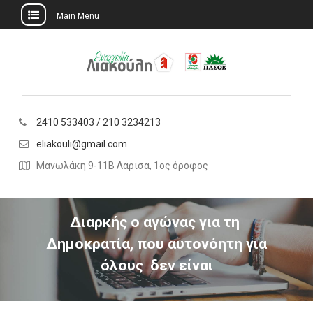
Main Menu
Skip
to
content
2410 533403 / 210 3234213
eliakouli@gmail.com
Μανωλάκη 9-11Β Λάρισα, 1ος όροφος
Διαρκής ο αγώνας για τη
Δημοκρατία, που αυτονόητη για
όλους δεν είναι