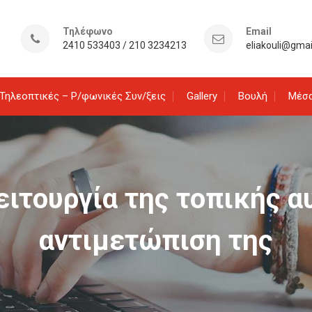
Τηλέφωνο
Email
2410 533403 / 210 3234213
eliakouli@gma
Τηλεοπτικές – Ρ/φωνικές Συν/ξεις
Gallery
Βουλή
Μέσα
ειτουργία της τοπικής α
αντιμετώπιση της