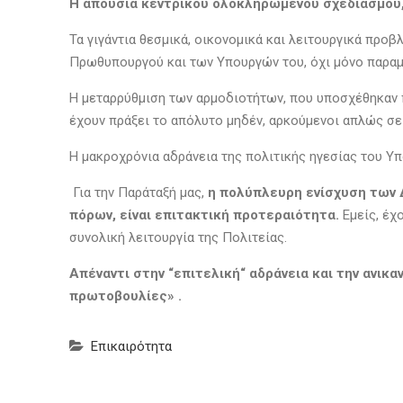
Η απουσία κεντρικού ολοκληρωμένου σχεδιασμού,
Τα γιγάντια θεσμικά, οικονομικά και λειτουργικά προ
Πρωθυπουργού και των Υπουργών του, όχι μόνο παραμ
Η μεταρρύθμιση των αρμοδιοτήτων, που υποσχέθηκαν π
έχουν πράξει το απόλυτο μηδέν, αρκούμενοι απλώς σε
Η μακροχρόνια αδράνεια της πολιτικής ηγεσίας του Υπ
Για την Παράταξή μας,
η πολύπλευρη ενίσχυση των 
πόρων, είναι επιτακτική προτεραιότητα.
Εμείς, έχ
συνολική λειτουργία της Πολιτείας.
Απέναντι στην “επιτελική“ αδράνεια και την ανι
πρωτοβουλίες» .
Επικαιρότητα