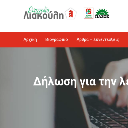
Skip
to
content
Αρχική
Βιογραφικό
Άρθρα – Συνεντεύξεις
Δήλωση για την λ