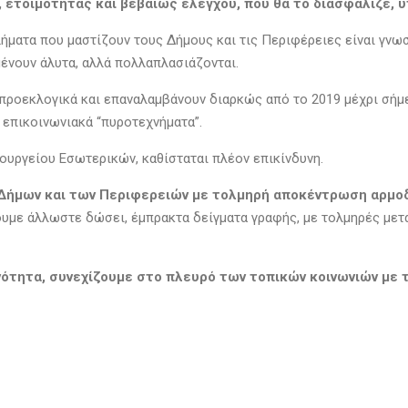
 ετοιμότητας και βεβαίως ελέγχου, που θα το διασφάλιζε,
βλήματα που μαστίζουν τους Δήμους και τις Περιφέρειες είναι γνω
ένουν άλυτα, αλλά πολλαπλασιάζονται.
ροεκλογικά και επαναλαμβάνουν διαρκώς από το 2019 μέχρι σήμερ
 επικοινωνιακά “πυροτεχνήματα”.
ουργείου Εσωτερικών, καθίσταται πλέον επικίνδυνη.
Δήμων και των Περιφερειών με τολμηρή αποκέντρωση αρμοδι
ουμε άλλωστε δώσει, έμπρακτα δείγματα γραφής, με τολμηρές μετα
κανότητα, συνεχίζουμε στο πλευρό των τοπικών κοινωνιών μ