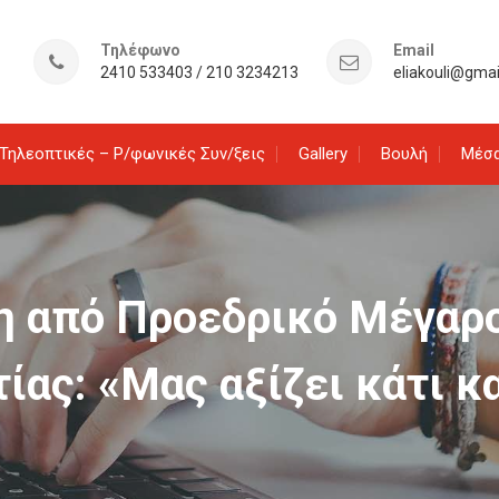
Τηλέφωνο
Email
2410 533403 / 210 3234213
eliakouli@gma
Τηλεοπτικές – Ρ/φωνικές Συν/ξεις
Gallery
Βουλή
Μέσα
η από Προεδρικό Μέγαρ
ας: «Μας αξίζει κάτι κ