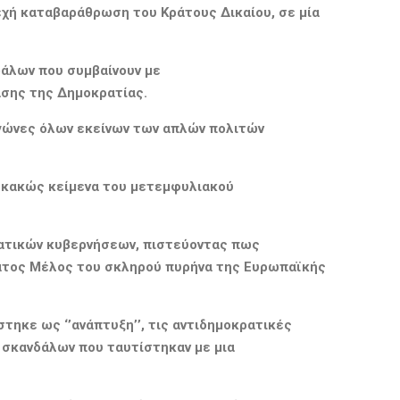
υνεχή καταβαράθρωση του Κράτους Δικαίου, σε μία
δάλων πο
υ συμβαίνουν
με
ασης
της
Δημοκρατίας.
γώνες όλων εκείνων των απλών πολιτών
κακώς κείμενα του μετεμφυλιακού
ρατικών κυβερνήσεων, πιστεύοντας πως
ράτος Μέλος του σκληρού πυρήνα της Ευρωπαϊκής
άστηκε ως
‘’ανάπτυξη’’,
τις
αντιδημοκρατικές
σκανδάλων που ταυτίστηκαν με μια