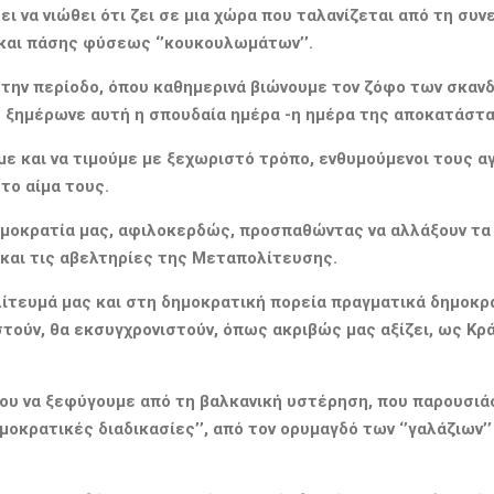
ψει να νιώθει ότι ζει σε μια χώρα που ταλανίζεται από τη σ
αι πάσης φύσεως ‘’κουκουλωμάτων’’.
 την περίοδο, όπου καθημερινά βιώνουμε τον ζόφο των σκαν
υ
ξημέρω
νε αυτή η
σπουδαία ημέρα
-η
ημέρα
της
αποκατάστ
με
και να τιμούμε
με ξεχωριστό τρόπο
, ενθυμούμενοι
τους
α
 το αίμα
τους.
ημοκρατία
μας,
αφιλοκερδώς, προσπαθώντας να
αλλάξουν τα
 και τις αβελτηρίες της Μεταπολίτευσης
.
λίτευμά
μας
και στη δημοκρατική πορεία πραγματικά δημοκ
στούν, θα εκσυγχρονιστούν
, όπως ακριβώς μας αξίζει, ως Κ
ου να ξεφύγουμε από τη βαλκανική υστέρηση, που παρουσι
μοκρατικές διαδικασίες’’, από τον ορυμαγδό των
‘’γαλάζιων’’