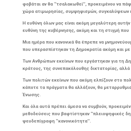
φοβάται αν θα ‘’τσαλακωθεί’’, προκειμένου να πά
χώρα ατιμωρησίας, συμψηφισμών, συγκαλύψεων κ
Η ευθύνη
όλων
μας είναι ακόμη μεγαλύτερη αυτήν
ευθύνη
της
κ
υβέρνησης,
ακόμη και τη στιγμή πο
Μια
ημέρα που κανονικά θα έπρεπε να
μνημονεύου
που
υπερασπίστηκαν
τη Δημοκρατία ακόμη και με
Των
Ανθρώπων
εκείνων
που εργάστηκαν για τη Δ
κράτου
ς,
της
συνεπακόλουθης δικτατορίας
, αλλά
Των
πολιτών εκείνων που ακόμη ελπίζουν στο πο
κάποτε
τα
πράγματα θα αλλάξουν, θα μεταρρυθμι
Ένωσης
.
Και
όλα αυτά πρέπει
άμεσα
να συμβούν,
προκειμέν
μεθοδεύσεις που βαφτίστηκαν ‘’
πλειοψηφικές
δη
ψευδεπίγραφη
‘’κανονικότητα’’.