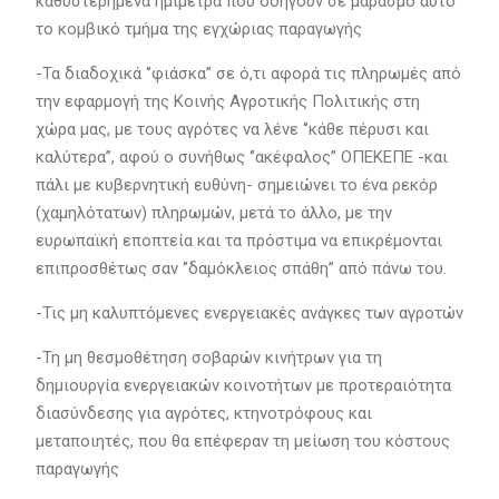
καθυστερημένα ημίμετρα που οδηγούν σε μαρασμό αυτό
το κομβικό τμήμα της εγχώριας παραγωγής
-Τα διαδοχικά ‘’φιάσκα’’ σε ό,τι αφορά τις πληρωμές από
την εφαρμογή της Κοινής Αγροτικής Πολιτικής στη
χώρα μας, με τους αγρότες να λένε ‘’κάθε πέρυσι και
καλύτερα’’, αφού ο συνήθως ‘’ακέφαλος’’ ΟΠΕΚΕΠΕ -και
πάλι με κυβερνητική ευθύνη- σημειώνει το ένα ρεκόρ
(χαμηλότατων) πληρωμών, μετά το άλλο, με την
ευρωπαϊκή εποπτεία και τα πρόστιμα να επικρέμονται
επιπροσθέτως σαν ‘’δαμόκλειος σπάθη’’ από πάνω του.
-Τις μη καλυπτόμενες ενεργειακές ανάγκες των αγροτών
-Τη μη θεσμοθέτηση σοβαρών κινήτρων για τη
δημιουργία ενεργειακών κοινοτήτων με προτεραιότητα
διασύνδεσης για αγρότες, κτηνοτρόφους και
μεταποιητές, που θα επέφεραν τη μείωση του κόστους
παραγωγής