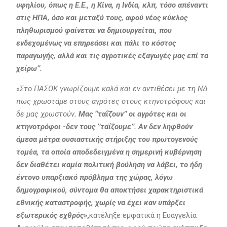
υφηλίου, όπως η Ε.Ε., η Κίνα, η Ινδία, κλπ, τόσο απέναντι
στις ΗΠΑ, όσο και μεταξύ τους, αφού νέος κύκλος
πληθωρισμού φαίνεται να δημιουργείται, που
ενδεχομένως να επηρεάσει και πάλι το κόστος
παραγωγής, αλλά και τις αγροτικές εξαγωγές μας επί τα
χείρω’’.
«Στο ΠΑΣΟΚ γνωρίζουμε καλά και εν αντιθέσει με τη ΝΔ
πως χρωστάμε στους αγρότες στους κτηνοτρόφους και
δε μας χρωστούν
. Μας ‘’ταΐζουν’’ οι αγρότες και οι
κτηνοτρόφοι -δεν τους ‘’ταΐζουμε’’. Αν δεν ληφθούν
άμεσα μέτρα ουσιαστικής στήριξης του πρωτογενούς
τομέα, τα οποία αποδεδειγμένα η σημερινή κυβέρνηση
δεν διαθέτει καμία πολιτική βούληση να λάβει, το ήδη
έντονο υπαρξιακό πρόβλημα της χώρας, λόγω
δημογραφικού, σύντομα θα αποκτήσει χαρακτηριστικά
εθνικής καταστροφής, χωρίς να έχει καν υπάρξει
εξωτερικός εχθρός»
,
κατέληξε εμφατικά η Ευαγγελία