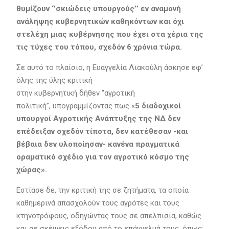
θυμίζουν ‘’σκιώδεις υπουργούς’’ εν αναμονή
ανάληψης κυβερνητικών καθηκόντων και όχι
στελέχη μιας κυβέρνησης που έχει στα χέρια της
τις τύχες του τόπου, σχεδόν 6 χρόνια τώρα.
Σε αυτό το πλαίσιο, η Ευαγγελία Λιακούλη άσκησε εφ’
όλης της ύλης κριτική
στην κυβερνητική δήθεν ‘’αγροτική
πολιτική’’, υπογραμμίζοντας πως «
5 διαδοχικοί
υπουργοί Αγροτικής Ανάπτυξης της ΝΔ δεν
επέδειξαν σχεδόν τίποτα, δεν κατέθεσαν -και
βέβαια δεν υλοποίησαν- κανένα πραγματικά
οραματικό σχέδιο για τον αγροτικό κόσμο της
χώρας».
Εστίασε δε, την κριτική της σε ζητήματα, τα οποία
καθημερινά απασχολούν τους αγρότες και τους
κτηνοτρόφους, οδηγώντας τους σε απελπισία, καθώς
και σε σκέψεις εξόδου από το επάγγελμά τους, όπως: