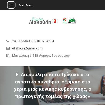
Main Menu
Skip
to
content
2410 533403 / 210 3234213
eliakouli@gmail.com
Μανωλάκη 9-11Β Λάρισα, 1ος όροφος
Ε. Λιακούλη από τα Τρίκαλα στο
αγροτικό συνέδριο: «Έρμαιο στα
χέρια μιας κυνικής κυβέρνησης, ο
πρωτογενής τομέας της χώρας»