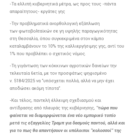
-Τα ελλιπή κυβερνητικά μέτρα, ως προς τους -πάντα
απαραίτητους- εργάτες γης
-Την προβληματικά ανορθολογική εξάπλωση
των φωτοβολταϊκών σε γη υψηλής παραγωγικότητας
στη Θεσσαλία, όπου συγκεκριμένα στον κάμπο
καταλαμβάνουν το 10% της καλλιεργήσιμης γης, αντί του
1% που προβλέπει ο σχετικός νόμος.
-Τη γιγάντωση των κόκκινων αγροτικών δανείων την
τελευταία 6ετία, με τον προσφάτως ψηφισμένο
ν. 5184/2025 να ‘’υπόσχεται πολλά, αλλά να μην έχει
αποδώσει ακόμη τίποτα’’.
-Και τέλος, παντελή έλλειψη σχεδιασμού και
αντίδρασης από πλευράς της κυβέρνησης,
‘
’τώρα που
φαίνεται να διαμορφώνεται ένα νέο εμπορικό τοπίο
μετά τις εξαγγελίες Τραμπ για δασμούς παντού, αλλά και
για το πως θα απαντήσουν οι υπόλοιποι ‘’κολοσσοί’’ της