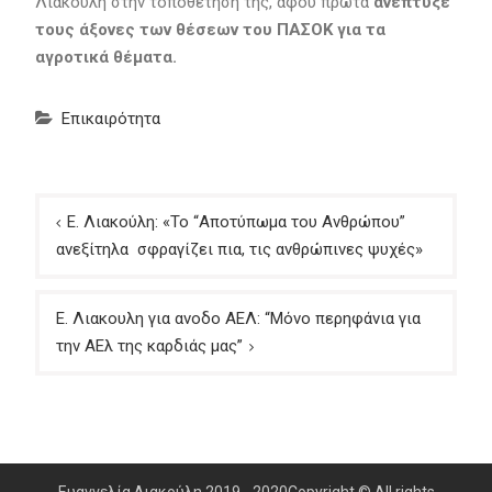
Λιακούλη στην τοποθέτησή της, αφού πρώτα
ανέπτυξε
τους άξονες των θέσεων του ΠΑΣΟΚ για τα
αγροτικά θέματα.
Επικαιρότητα
Πλοήγηση
Ε. Λιακούλη: «Το “Αποτύπωμα του Ανθρώπου”
άρθρων
ανεξίτηλα σφραγίζει πια, τις ανθρώπινες ψυχές»
Ε. Λιακουλη για ανοδο ΑΕΛ: “Μόνο περηφάνια για
την ΑΕλ της καρδιάς μας”
Ευαγγελία Λιακούλη 2019 - 2020Copyright © All rights