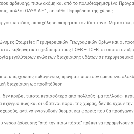
κτύου άρδευσης, πίσω ακόμη και από το πολυδιαφημισμένο Πρόγρα
ρεις, πολλοί ΟΔΥΘ Α.Ε.’’ , σε κάθε Περιφέρεια της χώρας…
έργου, ωστόσο, απασχόλησε ακόμη και τον ίδιο τον κ. Μητσοτάκη
νώνυμες Εταιρείες Περιφερειακών Γεωγραφικών Ορίων και οι προφα
στον κυβερνητικό σχεδιασμό τους ΓΟΕΒ – ΤΟΕΒ, οι οποίοι αν αξι
υργία μεγαλύτερων ενώσεων διαχείρισης υδάτων σε περιφερειακό 
αι οι υπάρχουσες παθογένειες πράγματι απαιτούν άμεσα ένα ολο
γική διαχείριση ως προϋπόθεση.
’, δεν κρύβει τίποτα περισσότερο από πολλούς -μα πολλούς- περι
εχέγγυο πως και οι υδάτινοι πόροι της χώρας, δεν θα έχουν την ί
ισχυρούς, αντί να ενισχυθούν θεσμοί και φορείς που θα προήγαγαν
υ νερού άρδευσης ‘’από την πίσω πόρτα’’ πρέπει να παραμείνουν σ