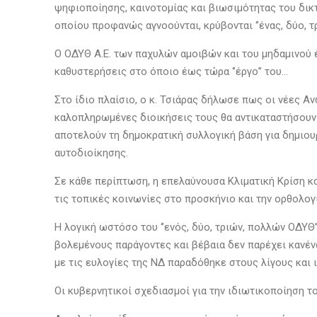
ψηφιοποίησης, καινοτομίας και βιωσιμότητας του δι
οποίου προφανώς αγνοούνται, κρύβονται ‘’ένας, δύο, τ
Ο ΟΔΥΘ Α.Ε. των παχυλών αμοιβών και του μηδαμινού 
καθυστερήσεις στο όποιο έως τώρα ‘’έργο’’ του…
Στο ίδιο πλαίσιο, ο κ. Τσιάρας δήλωσε πως οι νέες Α
καλοπληρωμένες διοικήσεις τους θα αντικαταστήσουν 
αποτελούν τη δημοκρατική συλλογική βάση για δημιο
αυτοδιοίκησης.
Σε κάθε περίπτωση, η επελαύνουσα Κλιματική Κρίση κ
τις τοπικές κοινωνίες στο προσκήνιο και την ορθολο
Η λογική ωστόσο του ‘’ενός, δύο, τριών, πολλών ΟΔΥΘ’
βολεμένους παράγοντες και βέβαια δεν παρέχει κανένα 
με τις ευλογίες της ΝΔ παραδόθηκε στους λίγους και 
Οι κυβερνητικοί σχεδιασμοί για την ιδιωτικοποίηση το