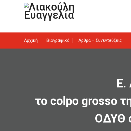
Skip
to
content
Αρχική
Βιογραφικό
Άρθρα – Συνεντεύξεις
Ε.
το colpo grosso 
ΟΔΥΘ σ