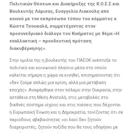
Πολιτικών Θέσεων και Διακήρυξης της Κ.Ο.Ε.Σ
και
Βουλευτής Λάρισας, Ευαγγελία Λιακούλη
από
κοινού με τον εκπρόσωπο τύπου
του κόμματος
κ
Κώστα Τσουκαλά
,
συμμετέχοντας στον
προσυνεδριακό διάλογο του Κινήματος με θέμα «Η
εναλλακτική – προοδευτική πρ
όταση
διακυβέρνησης».
Στην ομιλία της η βουλευτής του ΠΑΣΟΚ ανέπτυξε το
πολιτικό και κοινωνικό πλαίσιο μέσα στο οποίο
καλείται σήμερα η χώρα να κινηθεί, επισημαίνοντας ότι
«δεν ζούμε απλώς μια κρίση, αλλά μια μετάβαση
εποχής». Αναφέρθηκε στον πόλεμο στην Ουκρανία, στην
αστάθεια στη Μέση Ανατολή, στις μεταβολές στο
διεθνές σύστημα ισχύος και στις πιέσεις που δέχονται
η Ευρωπαϊκή Ένωση και η Δημοκρατία, τονίζοντας ότι σε
περιόδους αβεβαιότητας «οι λαοί δεν ζητούν
διαχειριστές, ζητούν πυξίδα που θα τους οδηγήσει με