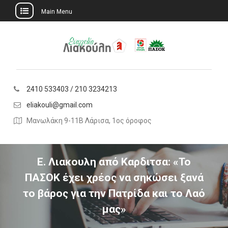
Main Menu
Skip
to
content
2410 533403 / 210 3234213
eliakouli@gmail.com
Μανωλάκη 9-11Β Λάρισα, 1ος όροφος
Ε. Λιακουλη από Καρδιτσα: «Το
ΠΑΣΟΚ έχει χρέος να σηκώσει ξανά
το βάρος για την Πατρίδα και το Λαό
μας»