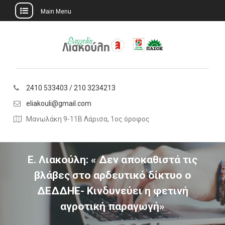
Main Menu
Skip
to
content
2410 533403 / 210 3234213
eliakouli@gmail.com
Μανωλάκη 9-11Β Λάρισα, 1ος όροφος
Ε. Λιακούλη: « Δεν αποκαθιστά τις
βλάβες στο αρδευτικό δίκτυο ο
ΔΕΔΔΗΕ- Κινδυνεύει η φετινή
αγροτική παραγωγή»