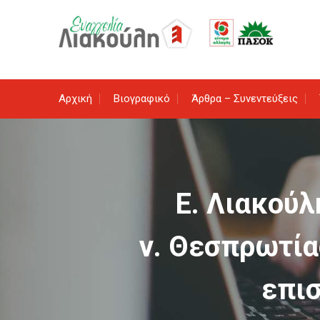
Skip
to
content
Αρχική
Βιογραφικό
Άρθρα – Συνεντεύξεις
Ε. Λιακού
ν. Θεσπρωτία
επι