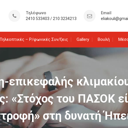
Τηλέφωνο
Email
2410 533403 / 210 3234213
eliakouli@gma
Τηλεοπτικές – Ρ/φωνικές Συν/ξεις
Gallery
Βουλή
Μέσα
λη-επικεφαλής κλιμακίο
ς: «Στόχος του ΠΑΣΟΚ εί
στροφή» στη δυνατή Ήπε