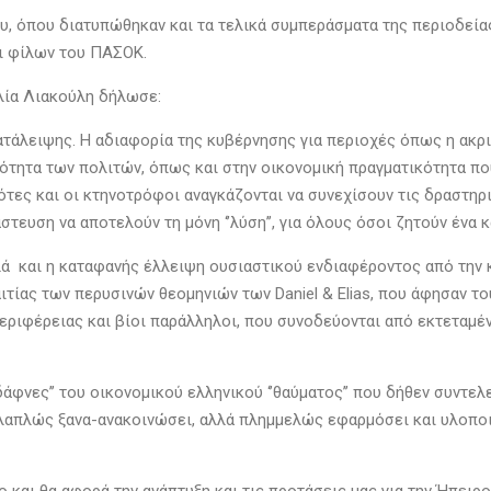
, όπου διατυπώθηκαν και τα τελικά συμπεράσματα της περιοδείας,
ι φίλων του ΠΑΣΟΚ.
ελία Λιακούλη δήλωσε:
ατάλειψης. Η αδιαφορία της κυβέρνησης για περιοχές όπως η ακρι
ότητα των πολιτών, όπως και στην οικονομική πραγματικότητα πο
ρότες και οι κτηνοτρόφοι αναγκάζονται να συνεχίσουν τις δραστηρ
τευση να αποτελούν τη μόνη ‘’λύση’’, για όλους όσοι ζητούν ένα 
ά και η καταφανής έλλειψη ουσιαστικού ενδιαφέροντος από την 
τίας των περυσινών θεομηνιών των Daniel & Elias, που άφησαν τους
ριφέρειας και βίοι παράλληλοι, που συνοδεύονται από εκτεταμένο
δάφνες’’ του οικονομικού ελληνικού ‘’θαύματος’’ που δήθεν συντελ
λλαπλώς ξανα-ανακοινώσει, αλλά πλημμελώς εφαρμόσει και υλοποιή