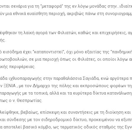
ται σενάρια για τη ‘’μεταφορά’’ της εν λόγω μονάδας στην…ιδιαίτ
ύν μια εθνικά ευαίσθητη περιοχή, ακριβώς πάνω στη συνοριογραμμή
έφθηκαν τη λαϊκή αγορά των Φιλιατών, καθώς και επιχειρήσεις, α
χής.
όδημα έχει ‘’καταποντιστεί’’, όχι μόνο εξαιτίας της ‘’πανδημικής
ωτοβουλιών, σε μια περιοχή όπως οι Φιλιάτες, οι οποίοι λόγω α
ικής περιφέρειας.
άδα ιχθυοπαραγωγής στην παραθαλάσσια Σαγιάδα, ενώ αργότερα 
ην ΞΕΝΙΑ , με τον Δήμαρχο της πόλης και εκπροσώπους φορέων της
παραγωγής με τα τοπικά, αλλά και τα ευρύτερα δίκτυα κατανάλωση
πως ο ν. Θεσπρωτίας.
είφθηκε, βεβαίως, επίσκεψη και συναντήσεις με τη διοίκηση και
 και σύνδεσης με τον σιδηροδρομικό δίκτυο, προκειμένου να εξυπ
σα αποτελεί βασικό κόμβο, ως τερματικός οδικός σταθμός της Εγν