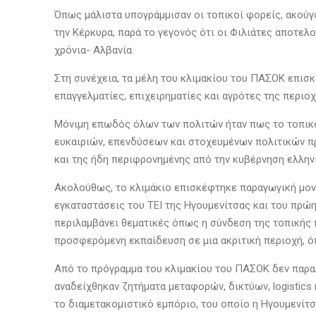
Όπως μάλιστα υπογράμμισαν οι τοπικοί φορείς, ακούγον
την Κέρκυρα, παρά το γεγονός ότι οι Φιλιάτες αποτελο
χρόνια- Αλβανία.
Στη συνέχεια, τα μέλη του κλιμακίου του ΠΑΣΟΚ επισκ
επαγγελματίες, επιχειρηματίες και αγρότες της περιο
Μόνιμη επωδός όλων των πολιτών ήταν πως το τοπικό εισ
ευκαιριών, επενδύσεων και στοχευμένων πολιτικών πρ
και της ήδη περιφρονημένης από την κυβέρνηση ελλην
Ακολούθως, το κλιμάκιο επισκέφτηκε παραγωγική μον
εγκαταστάσεις του ΤΕΙ της Ηγουμενίτσας και του πρώ
περιλαμβάνει θεματικές όπως η σύνδεση της τοπικής 
προσφερόμενη εκπαίδευση σε μια ακριτική περιοχή, ό
Από το πρόγραμμα του κλιμακίου του ΠΑΣΟΚ δεν παραλ
αναδείχθηκαν ζητήματα μεταφορών, δικτύων, logistics
το διαμετακομιστικό εμπόριο, του οποίο η Ηγουμενίτ