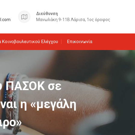
Διεύθυνση
il.com
Μανωλάκη 9-11Β Λάρισα, 1ος όροφος
 Κοινοβουλευτικού Ελέγχου
Επικοινωνία
υ ΠΑΣΟΚ σε
ναι η «μεγάλη
ιρο»