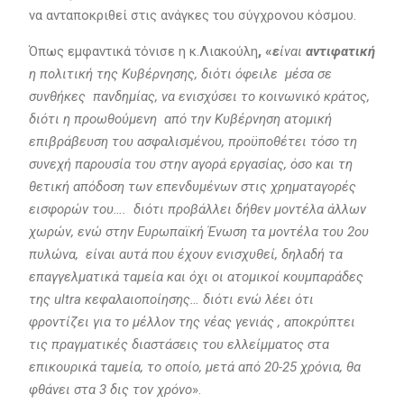
να ανταποκριθεί στις ανάγκες του σύγχρονου κόσμου.
Όπως εμφαντικά τόνισε η κ.Λιακούλη
, «
ε
ίναι
αντιφατική
η πολιτική της Κυβέρνησης, διότι όφειλε μέσα σε
συνθήκες πανδημίας, να ενισχύσει το κοινωνικό κράτος,
διότι η προωθούμενη από την Κυβέρνηση ατομική
επιβράβευση του ασφαλισμένου, προϋποθέτει τόσο τη
συνεχή παρουσία του στην αγορά εργασίας, όσο και τη
θετική απόδοση των επενδυμένων στις χρηματαγορές
εισφορών του…. διότι προβάλλει δήθεν μοντέλα άλλων
χωρών, ενώ στην Ευρωπαϊκή Ένωση τα μοντέλα του 2ου
πυλώνα, είναι αυτά που έχουν ενισχυθεί, δηλαδή τα
επαγγελματικά ταμεία και όχι οι ατομικοί κουμπαράδες
της ultra κεφαλαιοποίησης… διότι ενώ λέει ότι
φροντίζει για το μέλλον της νέας γενιάς , αποκρύπτει
τις πραγματικές διαστάσεις του ελλείμματος στα
επικουρικά ταμεία, το οποίο, μετά από 20-25 χρόνια, θα
φθάνει στα 3 δις τον χρόνο
».