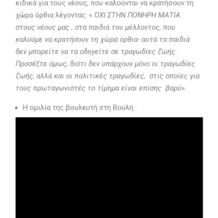
ειδικά για τους νέους, που καλούνται να κρατήσουν τη
χώρα όρθια λέγοντας:
« ΌΧΙ ΣΤΗΝ ΠΟΝΗΡΗ ΜΑΤΙΑ
στους νέους μας , στα παιδιά του μέλλοντος, που
καλούμε να κρατήσουν τη χώρα όρθια- αυτά τα παιδιά
δεν μπορείτε να τα οδηγείτε σε τραγωδίες ζωής..
Προσέξτε όμως, διότι δεν υπάρχουν μόνο οι τραγωδίες
ζωής, αλλά και οι πολιτικές τραγωδίες, στις οποίες για
τους πρωταγωνιστές το τίμημα είναι επίσης βαρύ»
.
Η oμιλία της βουλευτή στη Βουλή :