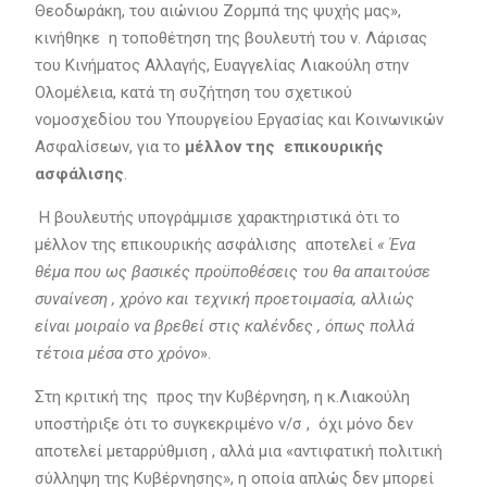
Θεοδωράκη, του αιώνιου Ζορμπά της ψυχής μας»,
κινήθηκε η τοποθέτηση της βουλευτή του ν. Λάρισας
του Κινήματος Αλλαγής, Ευαγγελίας Λιακούλη στην
Ολομέλεια, κατά τη συζήτηση του σχετικού
νομοσχεδίου του Υπουργείου Εργασίας και Κοινωνικών
Ασφαλίσεων, για το
μέλλον της επικουρικής
ασφάλισης
.
Η βουλευτής υπογράμμισε χαρακτηριστικά ότι το
μέλλον της επικουρικής ασφάλισης αποτελεί
« Ένα
θέμα που ως βασικές προϋποθέσεις του θα απαιτούσε
συναίνεση , χρόνο και τεχνική προετοιμασία, αλλιώς
είναι μοιραίο να βρεθεί στις καλένδες , όπως πολλά
τέτοια μέσα στο χρόνο
».
Στη κριτική της προς την Κυβέρνηση, η κ.Λιακούλη
υποστήριξε ότι το συγκεκριμένο ν/σ , όχι μόνο δεν
αποτελεί μεταρρύθμιση , αλλά μια «αντιφατική πολιτική
σύλληψη της Κυβέρνησης», η οποία απλώς δεν μπορεί