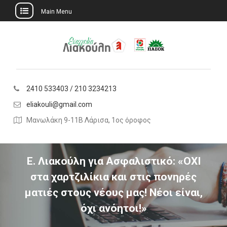
Main Menu
Skip
to
content
2410 533403 / 210 3234213
eliakouli@gmail.com
Μανωλάκη 9-11Β Λάρισα, 1ος όροφος
Ε. Λιακούλη για Ασφαλιστικό: «ΟΧΙ
στα χαρτζιλίκια και στις πονηρές
ματιές στους νέους μας! Νέοι είναι,
όχι ανόητοι!»