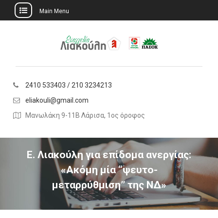
Main Menu
Skip
to
content
2410 533403 / 210 3234213
eliakouli@gmail.com
Μανωλάκη 9-11Β Λάρισα, 1ος όροφος
Ε. Λιακούλη για επίδομα ανεργίας:
«Ακόμη μία “ψευτο-
μεταρρύθμιση’’ της ΝΔ»