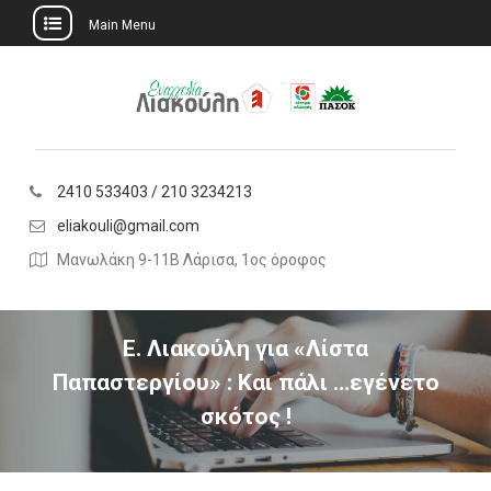
Main Menu
Skip
to
content
2410 533403 / 210 3234213
eliakouli@gmail.com
Μανωλάκη 9-11Β Λάρισα, 1ος όροφος
Ε. Λιακούλη για «Λίστα
Παπαστεργίου» : Και πάλι …εγένετο
σκότος !