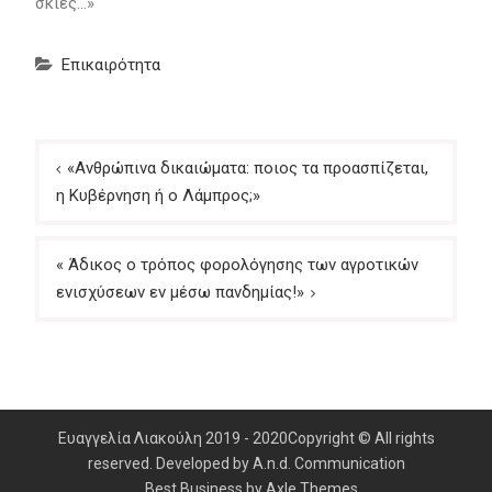
σκιές…»
Επικαιρότητα
Πλοήγηση
«Ανθρώπινα δικαιώματα: ποιος τα προασπίζεται,
άρθρων
η Κυβέρνηση ή ο Λάμπρος;»
« Άδικος ο τρόπος φορολόγησης των αγροτικών
ενισχύσεων εν μέσω πανδημίας!»
Ευαγγελία Λιακούλη 2019 - 2020Copyright © All rights
reserved. Developed by A.n.d. Communication
Best Business by
Axle Themes