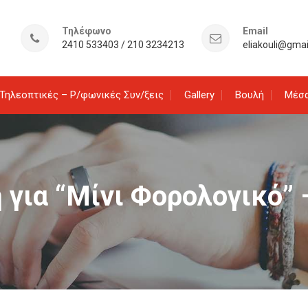
Τηλέφωνο
Email
2410 533403 / 210 3234213
eliakouli@gma
Τηλεοπτικές – Ρ/φωνικές Συν/ξεις
Gallery
Βουλή
Μέσα
 για “Μίνι Φορολογικό”