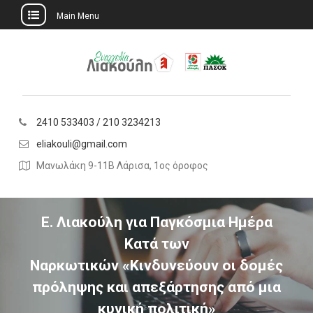
Main Menu
Skip
to
content
2410 533403 / 210 3234213
eliakouli@gmail.com
Μανωλάκη 9-11Β Λάρισα, 1ος όροφος
Ε. Λιακούλη για Παγκόσμια Ημέρα
Κατά των
Ναρκωτικών «Κινδυνεύουν οι δομές
πρόληψης και απεξάρτησης από μια
κυνική πολιτική»