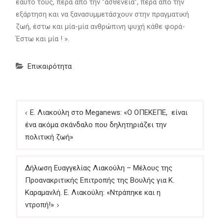
εαυτό τους, πέρα από την ‘’ασθένεια’’, πέρα από την
εξάρτηση και να ξανασυμμετάσχουν στην πραγματική
ζωή, έστω και μία-μία ανθρώπινη ψυχή κάθε φορά-
Έστω και μία ! ».
Επικαιρότητα
Πλοήγηση
Ε. Λιακούλη στο Meganews: «Ο ΟΠΕΚΕΠΕ, είναι
άρθρων
ένα ακόμα σκάνδαλο που δηλητηριάζει την
πολιτική ζωή»
Δήλωση Ευαγγελίας Λιακούλη – Μέλους της
Προανακριτικής Επιτροπής της Βουλής για Κ.
Καραμανλή. Ε. Λιακούλη: «Ντράπηκε και η
ντροπή!»