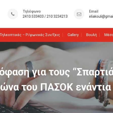
Τηλέφωνο
Email
2410 533403 / 210 3234213
eliakouli@gma
Τηλεοπτικές – Ρ/φωνικές Συν/ξεις
Gallery
Βουλή
Μέσα
πόφαση για τους “Σπαρτιά
γώνα του ΠΑΣΟΚ ενάντια