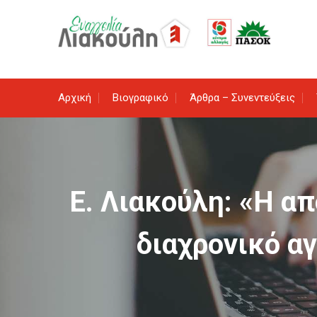
Skip
to
content
Αρχική
Βιογραφικό
Άρθρα – Συνεντεύξεις
Ε. Λιακούλη: «Η α
διαχρονικό α