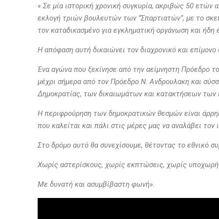
« Σε μία ιστορική χρονική συγκυρία, ακριβώς 50 ετών
εκλογή τριών βουλευτών των “Σπαρτιατών”, με το σ
τον καταδικασμένο για εγκληματική οργάνωση και ήδη 
Η απόφαση αυτή δικαιώνει τον διαχρονικό και επίμον
Ένα αγώνα που ξεκίνησε από την αείμνηστη Πρόεδρο τ
μέχρι σήμερα από τον Πρόεδρο Ν. Ανδρουλακη και σύσσ
Δημοκρατίας, των δικαιωμάτων και κατακτήσεων των Ε
Η περιφρούρηση των δημοκρατικών θεσμών είναι άρρηκτ
που καλείται και πάλι στις μέρες μας να αναλάβει τον
Στο δρόμο αυτό θα συνεχίσουμε, θέτοντας το εθνικό σ
Χωρίς αστερίσκους, χωρίς εκπτώσεις, χωρίς υποχωρή
Με δυνατή και ασυμβίβαστη φωνή».