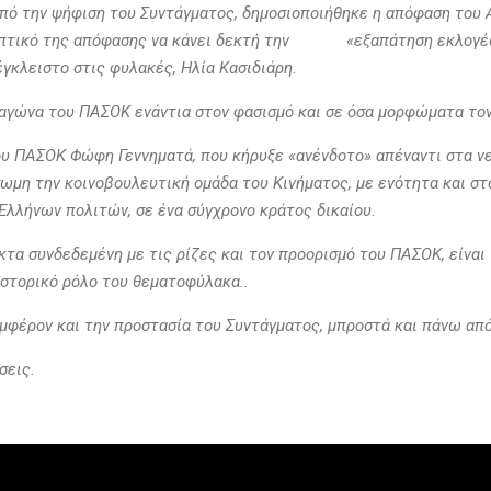
 από την ψήφιση του Συντάγματος, δημοσιοποιήθηκε η απόφαση του
κεπτικό της απόφασης να κάνει δεκτή την «εξαπάτηση εκλογέων
έγκλειστο στις φυλακές, Ηλία Κασιδιάρη.
ο αγώνα του ΠΑΣΟΚ ενάντια στον φασισμό και σε όσα μορφώματα το
ου ΠΑΣΟΚ Φώφη Γεννηματά, που κήρυξε «ανένδοτο» απέναντι στα ν
ωμη την κοινοβουλευτική ομάδα του Κινήματος, με ενότητα και στο
λλήνων πολιτών, σε ένα σύγχρονο κράτος δικαίου.
α συνδεδεμένη με τις ρίζες και τον προορισμό του ΠΑΣΟΚ, είναι 
 ιστορικό ρόλο του θεματοφύλακα..
υμφέρον και την προστασία του Συντάγματος, μπροστά και πάνω απ
σεις.