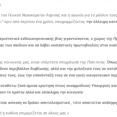
ι.
 του Γενικού Νοσοκομείου Λάρισας και η αγωνία για το μέλλον τους
ι” πριν από περίπου ένα χρόνο, υπογραμμίζοντας
την έλλειψη κατ
εριστατικά ενδοοικογενειακής βίας γιγαντώνονται, ο χώρος της Π
ς των παιδιών και να λάβει ουσιαστικές πρωτοβουλίες στον ευαί
ς κοινωνίας μας, είναι υπέρτατη υποχρέωση της Πολιτείας.
Όπως 
δυνο περιβάλλον διαβίωσης, αλλά και την φιλοξενία τους σε κατά
κες τους, έως την επανένταξή τους σε ένα υγιές οικογενειακό πε
καταθέτω ξανά άμεσα ερώτηση στους συναρμόδιους Υπουργούς και
τουν το κράτος αλλά και ολόκληρη την κοινωνία
είναι ανίκανη να δράσει αποτελεσματικά , τότε απαιτείται ανάληψ
τή η
ευθύνη επιμερίζεται σε όλους μας
»
.