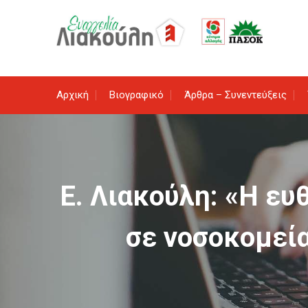
Skip
to
content
Αρχική
Βιογραφικό
Άρθρα – Συνεντεύξεις
Ε. Λιακούλη: «Η ευ
σε νοσοκομεία