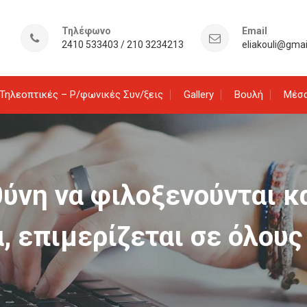
Τηλέφωνο
Email
2410 533403 / 210 3234213
eliakouli@gma
Τηλεοπτικές – Ρ/φωνικές Συν/ξεις
Gallery
Βουλή
Μέσα
θύνη να φιλοξενούνται 
, επιμερίζεται σε όλους