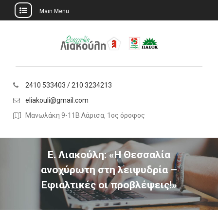
Main Menu
Skip
to
content
2410 533403 / 210 3234213
eliakouli@gmail.com
Μανωλάκη 9-11Β Λάρισα, 1ος όροφος
Ε. Λιακούλη: «Η Θεσσαλία
ανοχύρωτη στη λειψυδρία –
Εφιαλτικές οι προβλέψεις!»