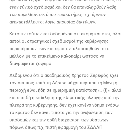
έναν εθνικό σχεδιασμό και δεν θα επαναληφθούν λάθη
του παρελθόντος, όπου ταμιευτήρες π.χ. έμεναν
ανεκμετάλλευτοι λόγω απουσίας δικτύων».
Κατόπιν τούτων και δεδομένου ότι
ακόμη και έτσι, όλοι
αυτοί οι στρατηγικοί σχεδιασμοί της κυβέρνησης
παραπέμπουν -εάν και εφόσον υλοποιηθούν- στο
μέλλον, με το επικείμενο καλοκαίρι ωστόσο να
διαγράφεται ζοφερό.
Δεδομένου ότι ο ακαδημαϊκός Χρήστος Ζερεφός έχει
τονίσει πως «από τη Λάρισα μέχρι περίπου τη Μάνη η
περιοχή είναι ήδη σε ημιερημική κατάσταση»… (!)», αλλά
και επειδή η επίκληση της κλιματικής αλλαγής από την
πλευρά της κυβέρνησης, δεν έχει κανένα νόημα ενόσω
το κράτος δεν κάνει τίποτα για την αναβάθμιση των
υποδομών και την ορθή διαχείριση των υδάτινων
πόρων, όπως π.χ. πιστή εφαρμογή του ΣΔΛΑΠ