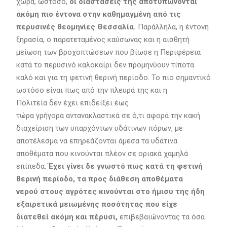
χώρα, ωστόσο,
οι διαστάσεις της αποτυπώνονται
ακόμη πιο έντονα στην καθημαγμένη από τις
περυσινές θεομηνίες Θεσσαλία.
Παράλληλα, η έντονη
ξηρασία, ο παρατεταμένος καύσωνας και η αισθητή
μείωση των βροχοπτώσεων που βίωσε η Περιφέρεια
κατά το περυσινό καλοκαίρι δεν προμηνύουν τίποτα
καλό και για τη φετινή θερινή περίοδο. Το πιο σημαντικό
ωστόσο είναι πως από την πλευρά της και η
Πολιτεία δεν έχει επιδείξει έως
τώρα γρήγορα αντανακλαστικά σε ό,τι αφορά την κακή
διαχείριση των υπαρχόντων υδάτινων πόρων, με
αποτέλεσμα να επηρεάζονται άμεσα τα υδάτινα
αποθέματα που κινούνται πλέον σε οριακά χαμηλά
επίπεδα.
Έχει γίνει δε γνωστό πως κατά τη φετινή
θερινή περίοδο, τα προς διάθεση αποθέματα
νερού στους αγρότες κινούνται στο ήμισυ της ήδη
εξαιρετικά μειωμένης ποσότητας που είχε
διατεθεί ακόμη και πέρυσι,
επιβεβαιώνοντας τα όσα