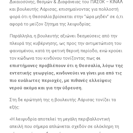
Δικαιοσύνης, θεσμών & Διαφάνειας του ΠΑΣΟΚ – ΚΙΝΑΛ
και βουλευτής Λάρισας, επισημαίνοντας για πολλοστή
φορά ότι η Θεσσαλία βρίσκεται στην ‘’ώρα μηδέν’’ σε ό,τι
αφορά το μείζον ζήτημα της λειψυδρίας.
Παράλληλα, η βουλευτής αξιώνει δεσμεύσεις από την
πλευρά της κυβέρνησης, ως προς την αντιμετώπιση του
φαινομένου, κατά τη φετινή θερινή περίοδο, ενώ κρούει
τον κώδωνα του κινδύνου τονίζοντας πως
οι
επιστήμονες προβλέπουν ότι η Θεσσαλία, λόγω της
εντατικής γεωργίας, κινδυνεύει να γίνει μια από τις
πιο ευάλωτες περιοχές, με πιθανές ελλείψεις
νερού ακόμα και για την ύδρευση.
Στη δε ερώτησή της η βουλευτής Λάρισας τονίζει τα
εξής:
«Η λειψυδρία αποτελεί τη μεγάλη περιβαλλοντική
απειλή που σήμερα απλώνεται σχεδόν σε ολόκληρη τη