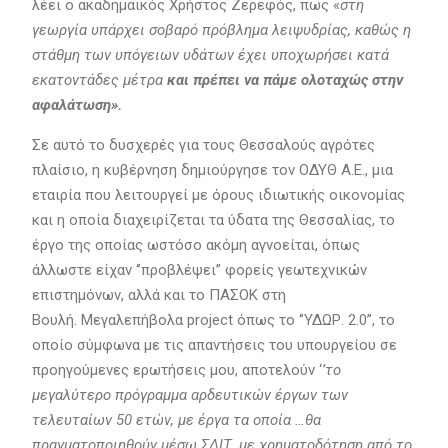
λέει ο ακαδημαϊκός Χρήστος Ζερεφός, πως «
στη
γεωργία υπάρχει σοβαρό πρόβλημα λειψυδρίας, καθώς η
στάθμη των υπόγειων υδάτων έχει υποχωρήσει κατά
εκατοντάδες μέτρα
και πρέπει να πάμε ολοταχώς στην
αφαλάτωση».
Σε αυτό το δυσχερές για τους Θεσσαλούς αγρότες
πλαίσιο, η κυβέρνηση δημιούργησε τον ΟΔΥΘ Α.Ε., μια
εταιρία που λειτουργεί με όρους ιδιωτικής οικονομίας
και η οποία διαχειρίζεται τα ύδατα της Θεσσαλίας, το
έργο της οποίας ωστόσο ακόμη αγνοείται, όπως
άλλωστε είχαν ‘’προβλέψει’’ φορείς γεωτεχνικών
επιστημόνων, αλλά και το ΠΑΣΟΚ στη
Βουλή. Μεγαλεπήβολα project όπως το ‘’ΥΔΩΡ. 2.0’’, το
οποίο σύμφωνα με τις απαντήσεις του υπουργείου σε
προηγούμενες ερωτήσεις μου, αποτελούν ‘
’το
μεγαλύτερο πρόγραμμα αρδευτικών έργων των
τελευταίων 50 ετών, με έργα τα οποία …θα
πραγματοποιηθούν μέσω ΣΔΙΤ, με χρηματοδότηση από το