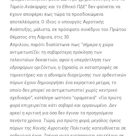
Ταμείο Ανάκαμψης και το Εθνικό ΠΔΕ’’
δεν φαίνεται να
έχουν αποφέρει έως τώρα τα προσδοκώμενα
αποτελέσματα. Ο ίδιος ο υπουργός Αγροτικής
Ανάπτυξης, μάλιστα, σε πρόσφατο συνέδριο του Πρώτου
Θέματος στη Λάρισα, στις 30
Απριλίου, παρότι διαπίστωνε πως ‘
’σήμερα η χώρα
αντιμετωπίζει τη σοβαρότερη πρόκληση των
τελευταίων δεκαετιών, αφού η υπεράντληση των
υδροφόρων οριζόντων, η ξηρασία, οι καταστροφές σε
ταμιευτήρες και η αδυναμία διαχείρισης των αρδευτικών
πόρων έχουν δημιουργήσει ένα εκρηκτικό μείγμα, το
οποίο δεν μπορεί να αντιμετωπιστεί χωρίς κεντρικό
σχεδιασμό’
’, κατέληγε ωστόσο ‘’οραματικά’’: «
Για πρώτη
φορά επιχειρείται κάτι σοβαρό και οργανωμένο. Δεν
αρκεί η κριτική για όσα δεν έγιναν τα προηγούμενα
πενήντα χρόνια. Τώρα, για πρώτη φορά, μεγάλος όγκος
πόρων της Κοινής Αγροτικής Πολιτικής κατευθύνεται σε
αρδευτικά έργα. Ταέργα αυτά εντάσσονται επιτέλους σε