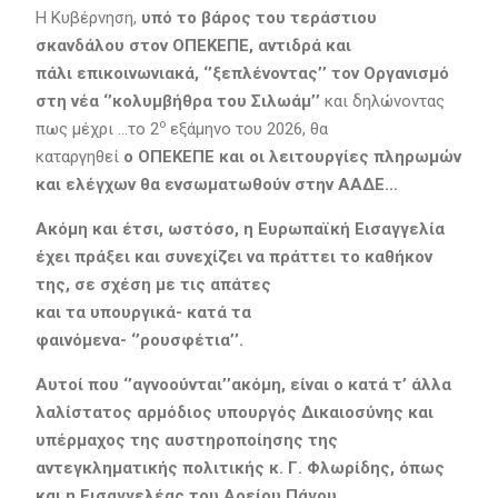
Η Κυβέρνηση,
υπό το βάρος του τεράστιου
σκανδάλου στον ΟΠΕΚΕΠΕ, αντιδρά και
πάλι επικοινωνιακά, ‘’ξεπλένοντας’’ τον Οργανισμό
στη νέα ‘’κολυμβήθρα του Σιλωάμ’’
και δηλώνοντας
ο
πως μέχρι …το 2
εξάμηνο του 2026, θα
καταργηθεί
ο ΟΠΕΚΕΠΕ και οι λειτουργίες πληρωμών
και ελέγχων θα ενσωματωθούν στην ΑΑΔΕ…
Ακόμη και έτσι, ωστόσο, η Ευρωπαϊκή Εισαγγελία
έχει πράξει και συνεχίζει να πράττει το καθήκον
της, σε σχέση με τις απάτες
και τα υπουργικά- κατά τα
φαινόμενα- ‘’ρουσφέτια’’.
Αυτοί που ‘’αγνοούνται’’ακόμη, είναι ο κατά τ’ άλλα
λαλίστατος αρμόδιος υπουργός Δικαιοσύνης και
υπέρμαχος της αυστηροποίησης της
αντεγκληματικής πολιτικής κ. Γ. Φλωρίδης, όπως
και η Εισαγγελέας του Αρείου Πάγου.