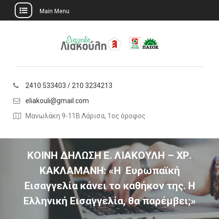
Main Menu
Skip
to
content
2410 533403 / 210 3234213
eliakouli@gmail.com
Μανωλάκη 9-11Β Λάρισα, 1ος όροφος
ΚΟΙΝΗ ΔΗΛΩΣΗ Ε. ΛΙΑΚΟΥΛΗ – ΧΡ.
ΚΑΚΛΑΜΑΝΗ: «Η Ευρωπαϊκή
Εισαγγελία κάνει το καθήκον της. Η
Ελληνική Εισαγγελία, θα παρέμβει;»