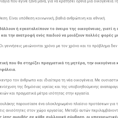
γιαγιά που έγινε ξανά μάνα, για να κρατήσει όρθια μια οικογένεια.
εση. Είναι υπόθεση κοινωνική, βαθιά ανθρώπινη και εθνική.
βάλλουν ή εγκαταλείπουν το όνειρο της οικογένειας, γιατί 
α και την ανατροφή ενός παιδιού να μοιάζουν πολλές φορές 
Οι γεννήσεις μειώνονται χρόνο με τον χρόνο και το πρόβλημα δεν
τική που θα στηρίζει πραγματικά τη μητέρα, την οικογένεια
σφάλεια.
κεντρο τον άνθρωπο και ιδιαίτερα τη νέα οικογένεια. Με ουσιαστ
νίσχυση της δημόσιας υγείας και της υποβοηθούμενης αναπαραγωγή
ιών και πραγματικά μέτρα ισότητας στην εργασία.
ουλάκης παρουσίασε ένα ολοκληρωμένο πλαίσιο προτάσεων για τη
 στις ανισότητες στον χώρο εργασίας. Μεταξύ αυτών περιλαμβάνον
ας ίσης αμοιβής σε κάθε συλλογική σύμβαση, οι υποχρεωτικέ