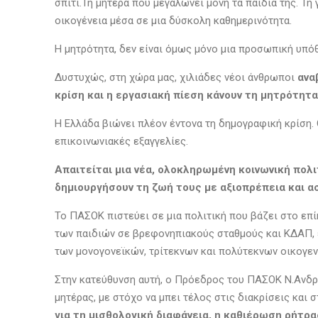
σπίτι.Τη μητέρα που μεγαλώνει μόνη τα παιδιά της. Τη 
οικογένεια μέσα σε μια δύσκολη καθημερινότητα.
Η μητρότητα, δεν είναι όμως μόνο μια προσωπική υπόθ
Δυστυχώς, στη χώρα μας, χιλιάδες νέοι άνθρωποι
ανα
κρίση και η εργασιακή πίεση κάνουν τη μητρότητ
Η Ελλάδα βιώνει πλέον έντονα τη δημογραφική κρίση. 
επικοινωνιακές εξαγγελίες.
Απαιτείται μια νέα, ολοκληρωμένη κοινωνική πολι
δημιουργήσουν τη ζωή τους με αξιοπρέπεια και α
Το ΠΑΣΟΚ πιστεύει σε μια πολιτική που βάζει στο επί
των παιδιών σε βρεφονηπιακούς σταθμούς και ΚΔΑΠ, ε
των μονογονεϊκών, τρίτεκνων και πολύτεκνων οικογενε
Στην κατεύθυνση αυτή, ο Πρόεδρος του ΠΑΣΟΚ Ν.Ανδρ
μητέρας, με στόχο να μπει τέλος στις διακρίσεις και
για τη μισθολογική διαφάνεια, η καθιέρωση ρήτρ