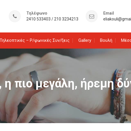
Τηλέφωνο
Email
2410 533403 / 210 3234213
eliakouli@gma
Τηλεοπτικές – Ρ/φωνικές Συν/ξεις
Gallery
Βουλή
Μέσα
, η πιο μεγάλη, ήρεμη δ