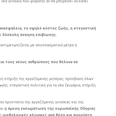
Τη νέα γυναίκα που φοβάται αν θα μπορέσει να κάνει
η ανασφάλεια, το υψηλό κόστος ζωής, η στεγαστική
με δύσκολη άσκηση επιβίωσης.
 αντιμετωπίζεται με αποσπασματικά μέτρα ή
 και τους νέους ανθρώπους που θέλουν να
ική στήριξη της εργαζόμενης μητέρας, πρόσβαση όλων
ς, στεγαστική πολιτική για τα νέα ζευγάρια, στήριξη
ν προστασία της εργαζόμενης γυναίκας και της
ται
η άμεση ενσωμάτωση της ευρωπαϊκής Οδηγίας
ς μισθολογικές κλίμακες ανά θέση και προσόντα,