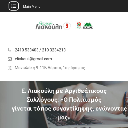
Main Menu
Skip
to
content
2410 533403 / 210 3234213
eliakouli@gmail.com
Μανωλάκη 9-11Β Λάρισα, 1ος όροφος
Ε. Λιακούλη με Αργιθεάτικους
Συλλόγους: «Ο Πολιτισμός
γίνεται τόπος συναντίληψης, ενώνοντας
μας»