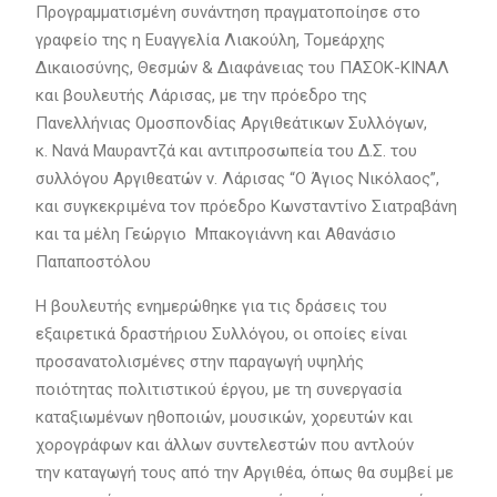
Προγραμματισμένη συνάντηση πραγματοποίησε στο
γραφείο της η Ευαγγελία Λιακούλη, Τομεάρχης
Δικαιοσύνης, Θεσμών & Διαφάνειας του ΠΑΣΟΚ-ΚΙΝΑΛ
και βουλευτής Λάρισας, με την πρόεδρο της
Πανελλήνιας Ομοσπονδίας Αργιθεάτικων Συλλόγων,
κ. Νανά Μαυραντζά και αντιπροσωπεία του Δ.Σ. του
συλλόγου Αργιθεατών ν. Λάρισας “Ο Άγιος Νικόλαος”,
και συγκεκριμένα τον πρόεδρο Κωνσταντίνο Σιατραβάνη
και τα μέλη Γεώργιο Μπακογιάννη και Αθανάσιο
Παπαποστόλου
Η βουλευτής ενημερώθηκε για τις δράσεις του
εξαιρετικά δραστήριου Συλλόγου, οι οποίες είναι
προσανατολισμένες στην παραγωγή υψηλής
ποιότητας πολιτιστικού έργου, με τη συνεργασία
καταξιωμένων ηθοποιών, μουσικών, χορευτών και
χορογράφων και άλλων συντελεστών που αντλούν
την καταγωγή τους από την Αργιθέα, όπως θα συμβεί με