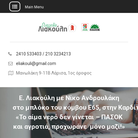
Main Menu
Skip
to
content
2410 533403 / 210 3234213
eliakouli@gmail.com
Μανωλάκη 9-11Β Λάρισα, 1ος όροφος
Ε. Λιακούλη με Νίκο Ανδρουλάκη
στο μπλόκο του κόμβου Ε65, στην Καρδί
«Το αίμα νερό δεν γίνεται – ΠΑΣΟΚ
και αγροτιά, προχωράνε μόνο μαζί!»