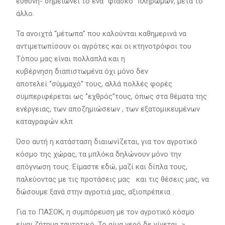
ευθύνη- σημειώνει το ένα ‘’φιάσκο’’ πληρωμών, μετά το
άλλο.
Τα ανοιχτά “μέτωπα” που καλούνται καθημερινά να
αντιμετωπίσουν οι αγρότες και οι κτηνοτρόφοι του
Τόπου μας είναι πολλαπλά και η
κυβέρνηση διαπιστωμένα όχι μόνο δεν
αποτελεί ‘’σύμμαχό’’ τους, αλλά πολλές φορές
συμπεριφέρεται ως ‘’εχθρός’’τους, όπως στα θέματα της
ενέργειας, των αποζημιώσεων , των εξατομικευμένων
καταγραφών κλπ
Όσο αυτή η κατάσταση διαιωνίζεται, για τον αγροτικό
κόσμο της χώρας, τα μπλόκα δηλώνουν μόνο την
απόγνωση τους. Είμαστε εδώ, μαζί και δίπλα τους,
παλεύοντας με τις προτάσεις μας και τις θέσεις μας, να
δώσουμε ξανά στην αγροτιά μας, αξιοπρέπεια .
Για το ΠΑΣΟΚ, η συμπόρευση με τον αγροτικό κόσμο
είναι ζήτημα ταυτοτικό. Το αίμα νερό δε γίνεται…».