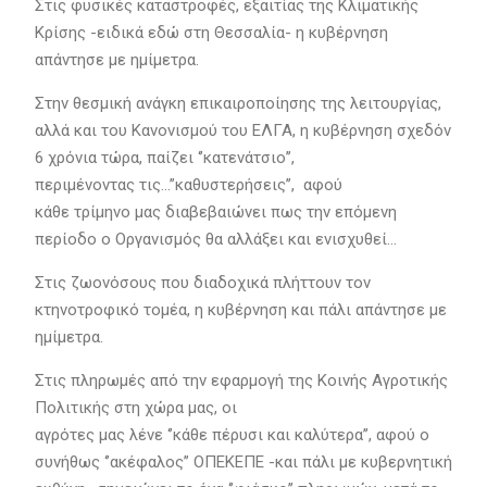
Στις φυσικές καταστροφές, εξαιτίας της Κλιματικής
Κρίσης -ειδικά εδώ στη Θεσσαλία- η κυβέρνηση
απάντησε με ημίμετρα.
Στην θεσμική ανάγκη επικαιροποίησης της λειτουργίας,
αλλά και του Κανονισμού του ΕΛΓΑ, η κυβέρνηση σχεδόν
6 χρόνια τώρα, παίζει ‘’κατενάτσιο’’,
περιμένοντας τις…’’καθυστερήσεις’’, αφού
κάθε τρίμηνο μας διαβεβαιώνει πως την επόμενη
περίοδο ο Οργανισμός θα αλλάξει και ενισχυθεί…
Στις ζωονόσους που διαδοχικά πλήττουν τον
κτηνοτροφικό τομέα, η κυβέρνηση και πάλι απάντησε με
ημίμετρα.
Στις πληρωμές από την εφαρμογή της Κοινής Αγροτικής
Πολιτικής στη χώρα μας, οι
αγρότες μας λένε ‘’κάθε πέρυσι και καλύτερα’’, αφού ο
συνήθως ‘’ακέφαλος’’ ΟΠΕΚΕΠΕ -και πάλι με κυβερνητική