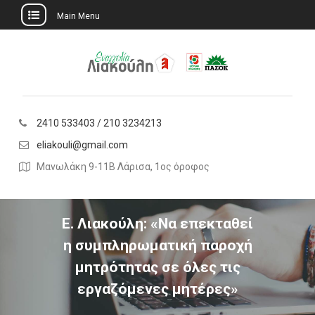
Main Menu
Skip
to
content
2410 533403 / 210 3234213
eliakouli@gmail.com
Μανωλάκη 9-11Β Λάρισα, 1ος όροφος
Ε. Λιακούλη: «Να επεκταθεί
η συμπληρωματική παροχή
μητρότητας σε όλες τις
εργαζόμενες μητέρες»