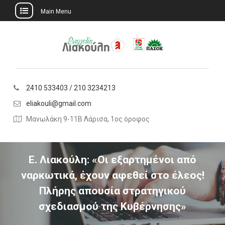
Main Menu
Skip
to
content
2410 533403 / 210 3234213
eliakouli@gmail.com
Μανωλάκη 9-11Β Λάρισα, 1ος όροφος
Ε. Λιακούλη: «Οι εξαρτημένοι από
ναρκωτικά, έχουν αφεθεί στο έλεος!
Πλήρης απουσία στρατηγικού
σχεδιασμού της Κυβέρνησης»