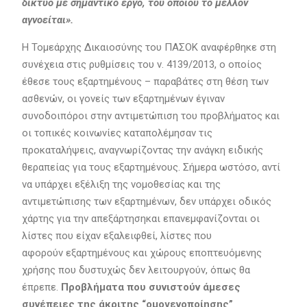
δίκτυο με σημαντικό έργο, του οποίου το μέλλον
αγνοείται».
Η Τομεάρχης Δικαιοσύνης του ΠΑΣΟΚ αναφέρθηκε στη
συνέχεια στις ρυθμίσεις του ν. 4139/2013, ο οποίος
έθεσε τους εξαρτημένους – παραβάτες στη θέση των
ασθενών, οι γονείς των εξαρτημένων έγιναν
συνοδοιπόροι στην αντιμετώπιση του προβλήματος και
οι τοπικές κοινωνίες καταπολέμησαν τις
προκαταλήψεις, αναγνωρίζοντας την ανάγκη ειδικής
θεραπείας για τους εξαρτημένους. Σήμερα ωστόσο, αντί
να υπάρχει εξέλιξη της νομοθεσίας και της
αντιμετώπισης των εξαρτημένων, δεν υπάρχει οδικός
χάρτης για την απεξάρτησηκαι επανεμφανίζονται οι
λίστες που είχαν εξαλειφθεί, λίστες που
αφορούν εξαρτημένους και χώρους εποπτευόμενης
χρήσης που δυστυχώς δεν λειτουργούν, όπως θα
έπρεπε.
Προβλήματα που συνιστούν άμεσες
συνέπειες της άκριτης “ομογενοποίησης”